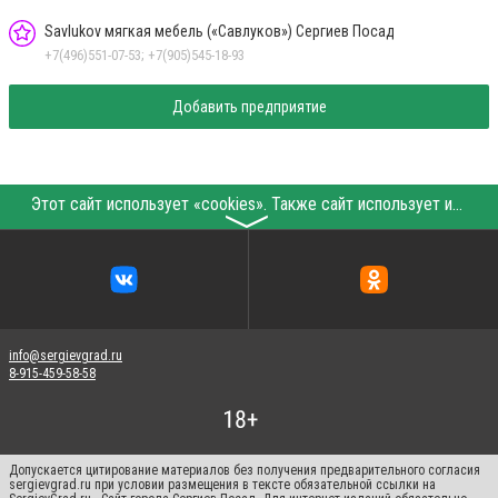
Savlukov мягкая мебель («Савлуков») Сергиев Посад
+7(496)551-07-53; +7(905)545-18-93
Добавить предприятие
Этот сайт использует «cookies». Также сайт использует интернет-сервис для сбора технических данных касательно посетителей с целью получения маркетинговой и статистической информации. Условия обработки данных посетителей сайта см.
〉
info@sergievgrad.ru
8-915-459-58-58
Допускается цитирование материалов без получения предварительного согласия
sergievgrad.ru при условии размещения в тексте обязательной ссылки на