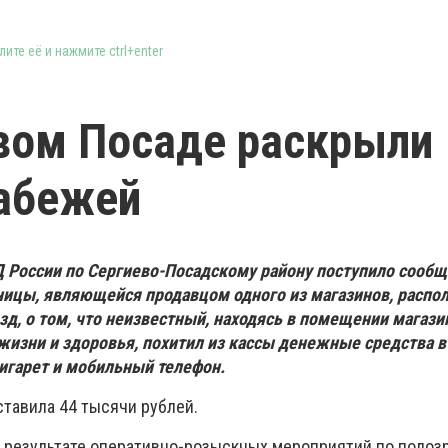
ите её и нажмите ctrl+enter
вом Посаде раскрыли
абежей
России по Сергиево-Посадскому району поступило сообще
ницы, являющейся продавцом одного из магазинов, распо
зд, о том, что неизвестный, находясь в помещении магази
 жизни и здоровья, похитил из кассы денежные средства в
сигарет и мобильный телефон.
тавила 44 тысячи рублей.
 результате оперативно-розыскных мероприятий по подоз