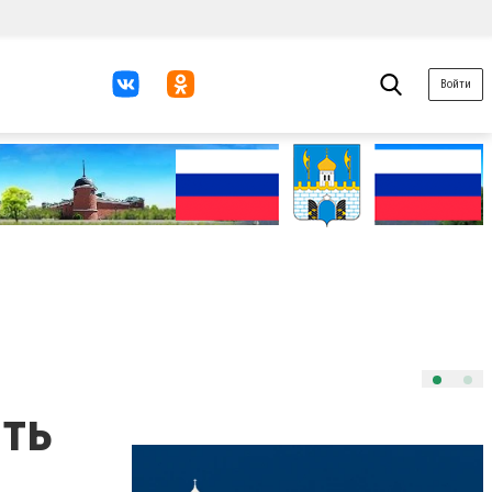
Войти
ить