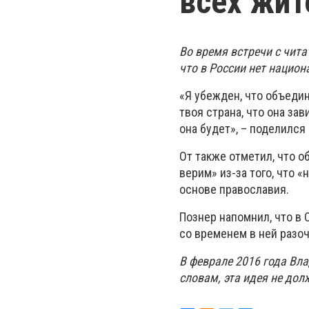
всех жит
Во время встречи с чит
что в России нет национ
«Я убежден, что объедин
твоя страна, что она зав
она будет», – поделилс
От также отметил, что о
верим» из-за того, что 
основе православия.
Познер напомнил, что в
со временем в ней разо
В феврале 2016 года Вл
словам, эта идея не дол