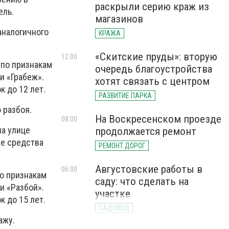
раскрыли серию краж из
ель.
магазинов
аналогичного
КРАЖА
«Скитские пруды»: вторую
12:00
по признакам
очередь благоустройства
и «Грабеж».
хотят связать с центром
 до 12 лет.
РАЗВИТИЕ ПАРКА
 разбоя.
На Воскресенском проезде
08:00
на улице
продолжается ремонт
е средства
РЕМОНТ ДОРОГ
Августовские работы в
06:00
о признакам
саду: что сделать на
и «Разбой».
участке
 до 15 лет.
САДОВОД
ажу.