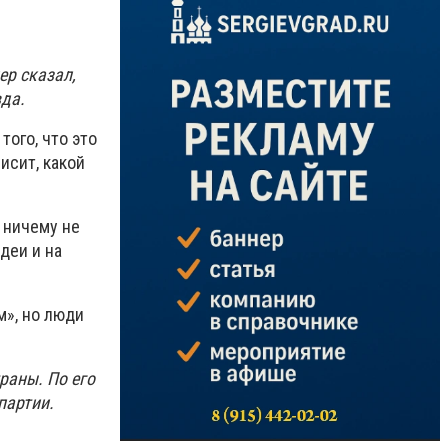
ер сказал,
вда.
того, что это
висит, какой
 ничему не
деи и на
м», но люди
раны. По его
партии.