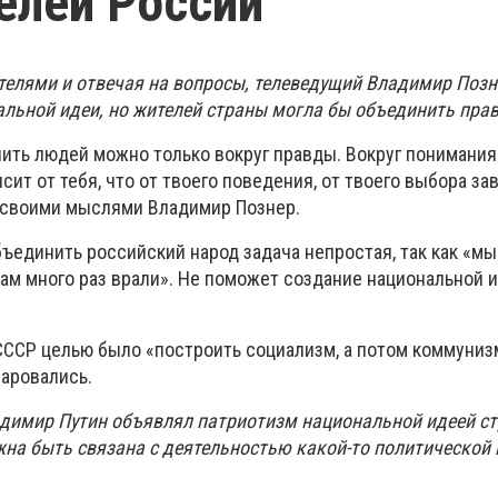
елей России
ателями и отвечая на вопросы, телеведущий Владимир Позн
альной идеи, но жителей страны могла бы объединить пра
ить людей можно только вокруг правды. Вокруг понимания 
исит от тебя, что от твоего поведения, от твоего выбора за
я своими мыслями Владимир Познер.
бъединить российский народ задача непростая, так как «мы
«нам много раз врали». Не поможет создание национальной и
 СССР целью было «построить социализм, а потом коммуниз
чаровались.
адимир Путин объявлял патриотизм национальной идеей ст
жна быть связана с деятельностью какой-то политической 