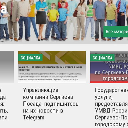
ка
Все матер
СОЦИАЛКА
СОЦИАЛКА
в
Управляющие
Государстве
да
компании Сергиева
услуги,
я:
Посада: подпишитесь
предоставл
ть,
на их новости в
УМВД Росси
зти
Telegram
Сергиево-По
городскому 