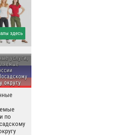
иалы здесь
нные
яемые
и по
садскому
округу