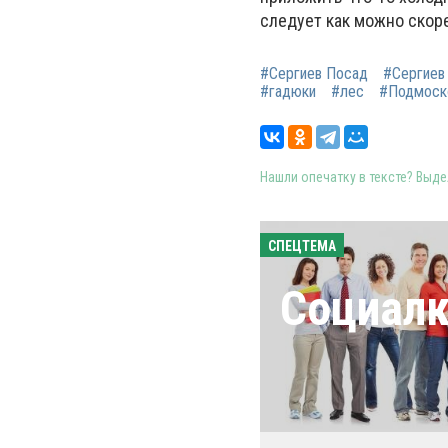
следует как можно скор
#Сергиев Посад
#Сергиев
#гадюки
#лес
#Подмоск
Нашли опечатку в тексте? Выдел
СПЕЦТЕМА
Социал