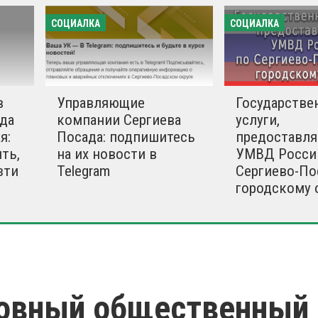
СОЦИАЛКА
СОЦИАЛКА
в
Управляющие
Государстве
да
компании Сергиева
услуги,
я:
Посада: подпишитесь
предоставл
ть,
на их новости в
УМВД Росси
зти
Telegram
Сергиево-По
городскому 
овный общественный