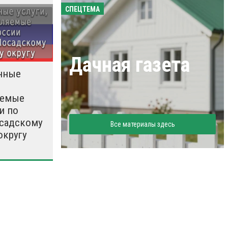
СПЕЦТЕМА
Дачная газета
нные
яемые
и по
садскому
Все материалы здесь
округу