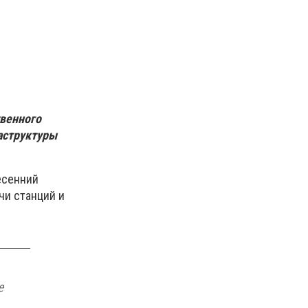
твенного
аструктуры
сенний
чи станций и
е