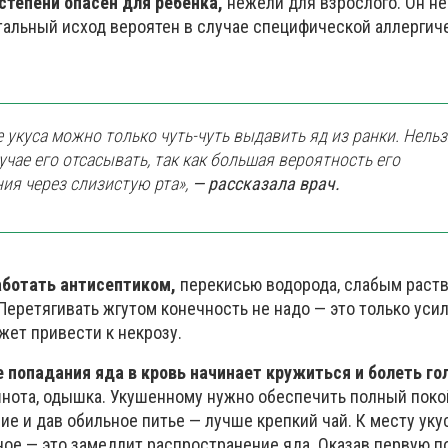
степени опасен для ребенка,
нежели для взрослого. Он не
тальный исход вероятен в случае специфической аллергич
е укуса можно только чуть-чуть выдавить яд из ранки. Нель
учае его отсасывать, так как большая вероятность его
ия через слизистую рта»,
— рассказала врач.
аботать антисептиком,
перекисью водорода, слабым раст
Перетягивать жгутом конечность не надо — это только уси
жет привести к некрозу.
е попадания яда в кровь начинает кружиться и болеть го
шнота, одышка. Укушенному нужно обеспечить полный поко
е и дав обильное питье — лучше крепкий чай. К месту уку
ное — это замедлит распространение яда. Оказав первую п