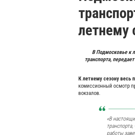
транспор
летнему 
В Подмосковье к л
транспорта, передае
К летнему сезону весь 
комиссионный осмотр пр
вокзалов.
«В настоящи
транспорта,
работы заве