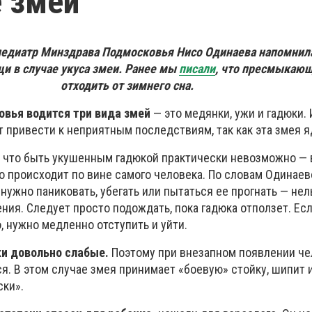
е змеи
едиатр Минздрава Подмосковья Нисо Одинаева напомнила
и в случае укуса змеи. Ранее мы
писали
, что пресмыкающ
отходить от зимнего сна.
овья водится три вида змей
— это медянки, ужи и гадюки.
 привести к неприятным последствиям, так как эта змея я
что быть укушенным гадюкой практически невозможно — 
 происходит по вине самого человека. По словам Одинаев
 нужно паниковать, убегать или пытаться ее прогнать — нел
ния. Следует просто подождать, пока гадюка отползет. Ес
 нужно медленно отступить и уйти.
ки довольно слабые.
Поэтому при внезапном появлении че
я. В этом случае змея принимает «боевую» стойку, шипит 
ки».