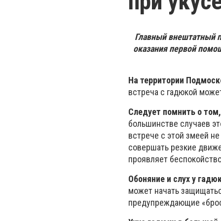
при укус
Главный внештатный п
оказания первой помощ
На территории Подмоск
встреча с гадюкой может
Следует помнить о том,
большинстве случаев это
встрече с этой змеей не
совершать резкие движе
проявляет беспокойство,
Обоняние и слух у гадю
может начать защищатьс
предупреждающие «брос