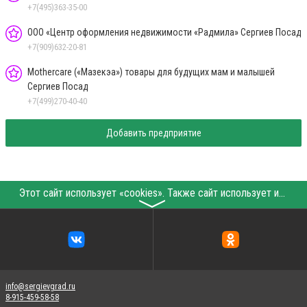
+7(495)363-35-00
ООО «Центр оформления недвижимости «Радмила» Сергиев Посад
+7(909)632-20-81
Mothercare («Мазекэа») товары для будущих мам и малышей
Сергиев Посад
+7(499)270-40-40
Добавить предприятие
Этот сайт использует «cookies». Также сайт использует интернет-сервис для сбора технических данных касательно посетителей с целью получения маркетинговой и статистической информации. Условия обработки данных посетителей сайта см.
〉
info@sergievgrad.ru
8-915-459-58-58