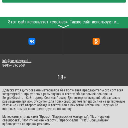
Этот сайт использует «cookies». Также сайт использует интернет-сервис для сбора технических данных касательно посетителей с целью получения маркетинговой и статистической информации. Условия обработки данных посетителей сайта см.
〉
info@sergievgrad.ru
8-915-459-58-58
Допускается цитирование материалов без получения предварительного согласия
sergievgrad.ru при условии размещения в тексте обязательной ссылки на
SergievGrad.ru - Сайт города Сергиев Посад. Для интернет-изданий обязательно
размещение прямой, открытой для поисковых систем гиперссылки на цитируемые
статьи не ниже второго абзаца в тексте или в качестве источника. Нарушение
исключительных прав преследуется по закону.
Материалы с плашками "Промо", "Партнерский материал", "Партнерский
спецпроект", "Политические новости", "Пресс-релиз", "PR", "Официально"
публикуются на правах рекламы.