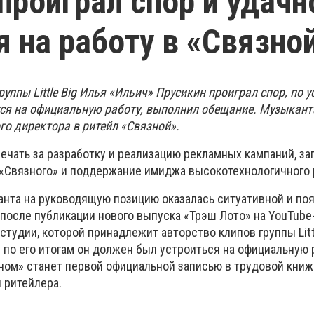
g проиграл спор и удачн
я на работу в «Связно
руппы Little Big Илья «Ильич» Прусикин проиграл спор, по 
тся на официальную работу, выполнил обещание. Музыкант
го директора в ритейл «Связной».
ечать за разработку и реализацию рекламных кампаний, за
«Связного» и поддержание имиджа высокотехнологичного 
анта на руководящую позицию оказалась ситуативной и поя
 после публикации нового выпуска «Трэш Лото» на YouTube
студии, которой принадлежит авторство клипов группы Littl
и по его итогам он должен был устроиться на официальную 
ном» станет первой официальной записью в трудовой книжк
 ритейлера.