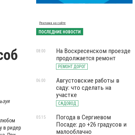
Реклама на сайте
ПОСЛЕДНИЕ НОВОСТИ
соб
На Воскресенском проезде
08:00
продолжается ремонт
РЕМОНТ ДОРОГ
Августовские работы в
06:00
саду: что сделать на
участке
ьзуя
САДОВОД
Погода в Сергиевом
05:15
 любом
Посаде: до +26 градусов и
у в ридер
малооблачно
ца. При