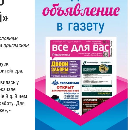
о
й»
условиям
а пригласили
пуск
ритейлера.
вилась у
-канале
e Big. В нем
работу. Для
е», -