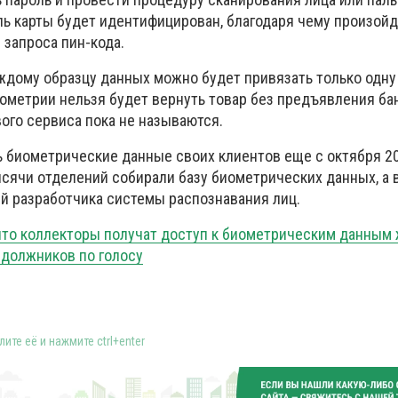
ль карты будет идентифицирован, благодаря чему произой
 запроса пин-кода.
аждому образцу данных можно будет привязать только одн
биометрии нельзя будет вернуть товар без предъявления б
вого сервиса пока не называются.
ь биометрические данные своих клиентов еще с октября 20
ысячи отделений собирали базу биометрических данных, а 
ий разработчика системы распознавания лиц.
 что коллекторы получат доступ к биометрическим данным
 должников по голосу
ите её и нажмите ctrl+enter