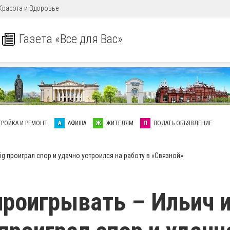
Красота и Здоровье
Газета «Все для Вас»
ТРОЙКА И РЕМОНТ
А
АФИША
Ж
ЖИТЕЛЯМ
П
ПОДАТЬ ОБЪЯВЛЕНИЕ
Big проиграл спор и удачно устроился на работу в «Связной»
проигрывать – Ильич 