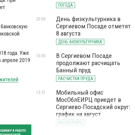
ПОГОДА
дет
День физкультурника в
20:00
Сергиевом Посаде отметят
у банковскую
8 августа
анковской
ДЕНЬ ФИЗКУЛЬТУРНИКА
18 года. Уже
В Сергиевом Посаде
16:00
в апреле 2019
продолжают расчищать
Банный пруд
 жителей
РАСЧИСТКА ПРУДА
Мобильный офис
13:51
МосОблЕИРЦ приедет в
Сергиево-Посадский округ:
график на август
МОСОБЛЕИРЦ