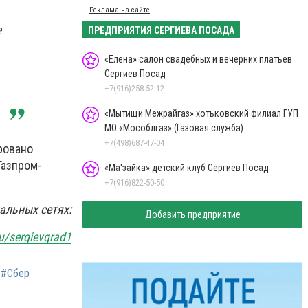
Реклама на сайте
е
ПРЕДПРИЯТИЯ СЕРГИЕВА ПОСАДА
«Елена» салон свадебных и вечерних платьев
Сергиев Посад
+7(916)258-52-12
«Мытищи Межрайгаз» хотьковский филиал ГУП
МО «Мособлгаз» (Газовая служба)
+7(498)687-47-04
ровано
Газпром-
«Ма'зайка» детский клуб Сергиев Посад
+7(916)822-50-50
альных сетях:
Добавить предприятие
ru/sergievgrad1
#Сбер