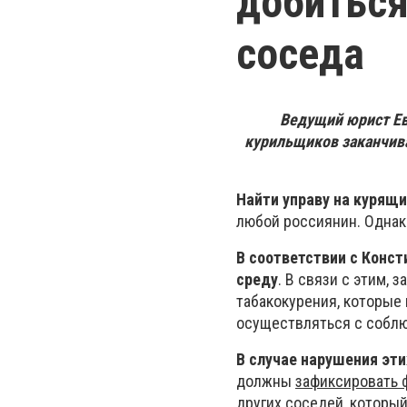
добиться
соседа
Ведущий юрист Ев
курильщиков заканчива
Найти управу на курящи
любой россиянин. Однак
В соответствии с
Конст
среду
. В связи с этим,
табакокурения, которы
осуществляться с соблю
В случае нарушения эти
должны
зафиксировать 
других соседей, которы