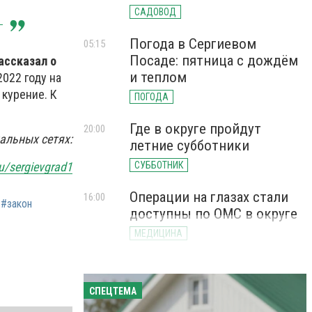
САДОВОД
Погода в Сергиевом
05:15
Посаде: пятница с дождём
ассказал о
и теплом
022 году на
курение. К
ПОГОДА
Где в округе пройдут
20:00
альных сетях:
летние субботники
ru/sergievgrad1
СУББОТНИК
Операции на глазах стали
16:00
#закон
доступны по ОМС в округе
МЕДИЦИНА
СПЕЦТЕМА