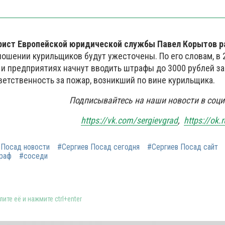
юрист Европейской юридической службы Павел Корытов р
ношении курильщиков будут ужесточены. По его словам, в 2
и предприятиях начнут вводить штрафы до 3000 рублей за 
ветственность за пожар, возникший по вине курильщика.
Подписывайтесь на наши новости в соци
https://vk.com/sergievgrad
,
https://ok.
 Посад новости
#Сергиев Посад сегодня
#Сергиев Посад сайт
раф
#соседи
ите её и нажмите ctrl+enter