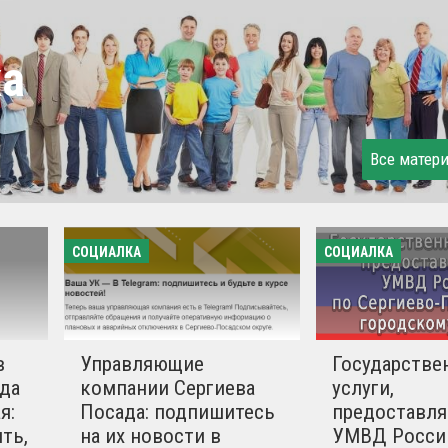
ка
Все матер
СОЦИАЛКА
СОЦИАЛКА
в
Управляющие
Государстве
да
компании Сергиева
услуги,
я:
Посада: подпишитесь
предоставл
ть,
на их новости в
УМВД Росси