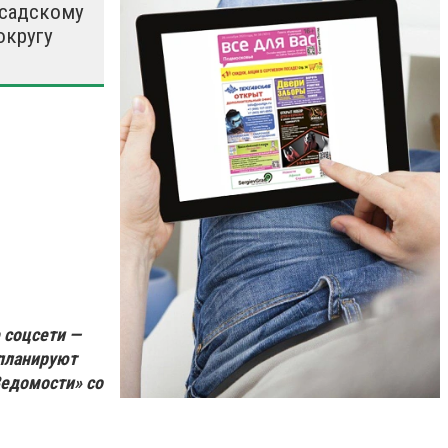
садскому
округу
 соцсети —
 планируют
Ведомости» со