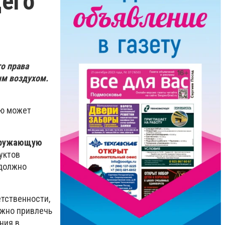
щего
о права
ым воздухом.
ию может
окружающую
уктов
 должно
тственности,
ожно привлечь
ния в