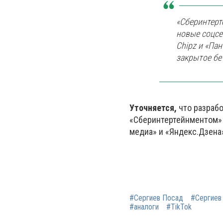
«Сберинтерт
новые соцсе
Chipz и «Па
закрытое бе
Уточняется,
что разрабо
«Сберинтертейнментом» 
медиа» и «Яндекс.Дзена
#Сергиев Посад
#Сергиев
#аналоги
#TikTok