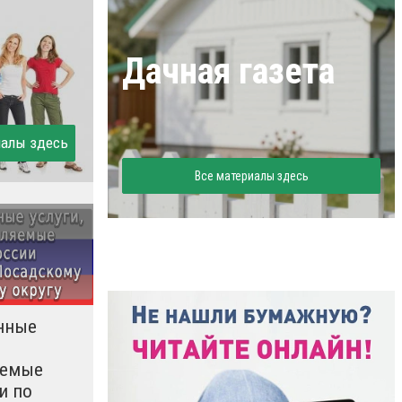
Дачная газета
иалы здесь
Все материалы здесь
нные
яемые
и по