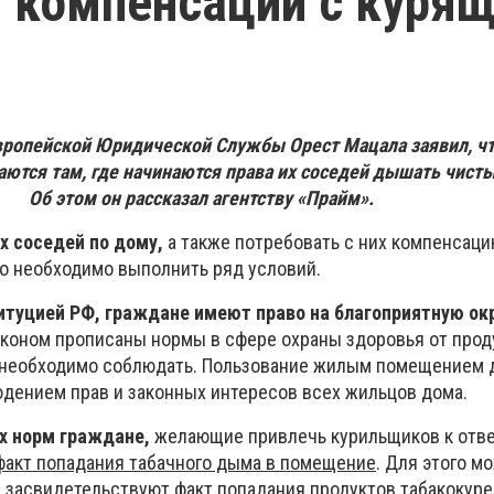
 компенсации с куря
ропейской Юридической Службы Орест Мацала заявил, чт
ются там, где начинаются права их соседей дышать чист
Об этом он рассказал агентству «Прайм».
х соседей по дому,
а также потребовать с них компенсац
о необходимо выполнить ряд условий.
итуцией РФ, г
раждане имеют право на благоприятную 
 законом прописаны нормы в сфере охраны здоровья от прод
е необходимо соблюдать. Пользование жилым помещением
дением прав и законных интересов всех жильцов дома.
х норм граждане,
желающие привлечь курильщиков к отве
факт попадания табачного дыма в помещение
. Для этого м
й засвидетельствуют факт попадания продуктов табакокуре