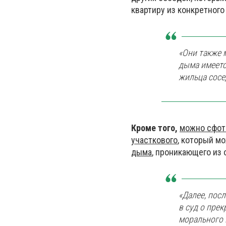
квартиру из конкретного
«Они также 
дыма имеетс
жильца сосе
Кроме того,
можно сфот
участкового
, который м
дыма
, проникающего из
«Далее, пос
в суд о пре
морального 