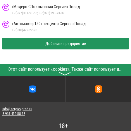
«Модерн-СП» компания Сергиев Посад
+7(977)311-91-55; +7(925)193-73-02
«Автомастер150» техцентр Сергиев Посад
+7(916)422-22-28
Добавить предприятие
Этот сайт использует «cookies». Также сайт использует интернет-сервис для сбора технических данных касательно посетителей с целью получения маркетинговой и статистической информации. Условия обработки данных посетителей сайта см.
〉
info@sergievgrad.ru
8-915-459-58-58