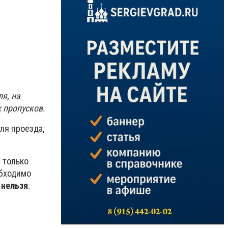
я, на
 пропусков.
ля проезда,
 только
обходимо
 нельзя
.