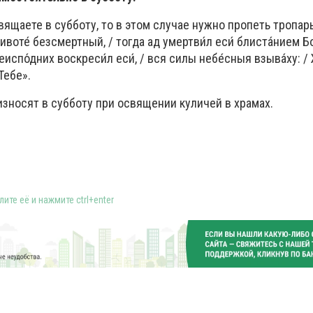
ящаете в субботу, то в этом случае нужно пропеть тропарь
ивоте́ безсмертный, / тогда ад умертви́л еси́ блиста́нием Бо
еиспо́дних воскреси́л еси́, / вся силы небе́сныя взыва́ху: 
Тебе».
зносят в субботу при освящении куличей в храмах.
ите её и нажмите ctrl+enter