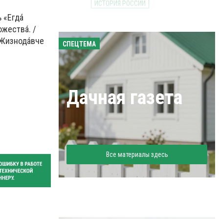
ИСТОРИЯ РОССИИ
 «Егда́
жества́. /
/ Жизнода́вче
СПЕЦТЕМА
Дачная газета
Все материалы здесь