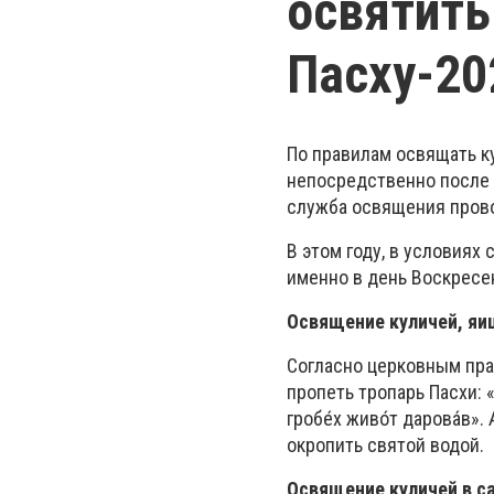
освятить
Пасху-20
По правилам освящать ку
непосредственно после 
служба освящения прово
В этом году, в условиях
именно в день Воскресен
Освящение куличей, яиц
Согласно церковным пра
пропеть тропарь Пасхи: «
гробе́х живо́т дарова́в»
окропить святой водой.
Освящение куличей в са