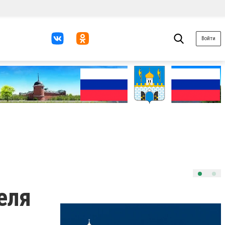
Войти
еля