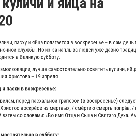
 куличи и яйца на
20
личи, пасху и яйца полагается в воскресенье – в сам день 
ночной службы. Но из-за наплыва людей уже давно тради
дится в Великую субботу.
 самоизоляции, лучше самостоятельно освятить куличи, яйц
ия Христова – 19 апреля.
 и пасхи в воскресенье:
вилам, перед пасхальной трапезой (в воскресенье) следу
Христос воскре́се из мертвых, / сме́ртию смерть попра́в, / 
. А затем со словами: «Во имя Отца и Сына и Святаго Духа. А
мостоятельно в субботу: