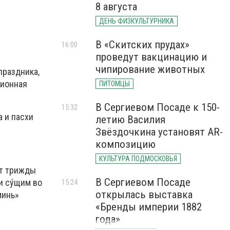
8 августа
ДЕНЬ ФИЗКУЛЬТУРНИКА
В «Скитских прудах»
16:00
проведут вакцинацию и
чипирование животных
праздника,
ционная
ПИТОМЦЫ
В Сергиевом Посаде к 150-
15:32
а и пасхи
летию Василия
Звёздочкина установят AR-
композицию
КУЛЬТУРА ПОДМОСКОВЬЯ
ет трижды
В Сергиевом Посаде
и су́щим во
15:24
открылась выставка
минь»
«Бренды империи 1882
года»