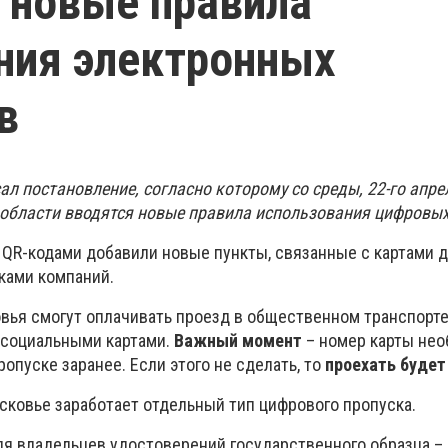
 новые правила
ния электронных
в
л постановление, согласно которому со среды, 22-го апрел
области вводятся новые правила использования цифровых
 QR-кодами добавили новые пункты, связанные с картами д
ками компаний.
вья смогут оплачивать проезд в общественном транспорте
и социальными картами.
Важный момент
– номер карты не
ропуске заранее. Если этого не сделать, то
проехать будет
сковье заработает отдельный тип цифрового пропуска.
ля владельцев удостоверений государственного образца –