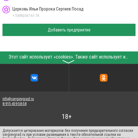
Церковь Ильи Пророка Сергиев Посад
+7(496)547-61-74
Добавить предприятие
Этот сайт использует «cookies». Также сайт использует интернет-сервис для сбора технических данных касательно посетителей с целью получения маркетинговой и статистической информации. Условия обработки данных посетителей сайта см.
〉
info@sergievgrad.ru
8-915-459-58-58
Допускается цитирование материалов без получения предварительного согласия
sergievgrad.ru при условии размещения в тексте обязательной ссылки на