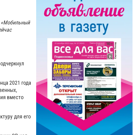
я «Мобильный
ейчас
подчеркнул
нца 2021 года
венных,
ния вместо
ктуру для его