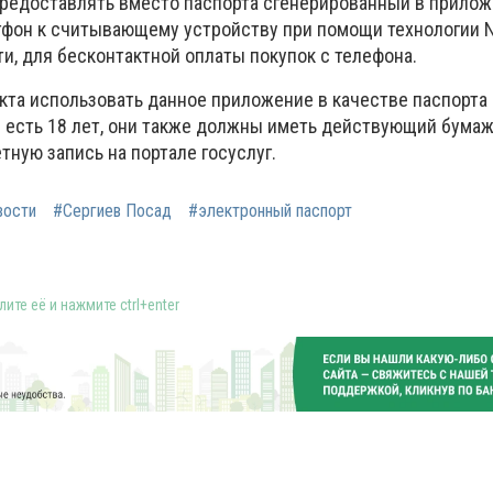
предоставлять вместо паспорта сгенерированный в прилож
тфон к считывающему устройству при помощи технологии N
ти, для бесконтактной оплаты покупок с телефона.
екта использовать данное приложение в качестве паспорта
 есть 18 лет, они также должны иметь действующий бума
ную запись на портале госуслуг.
вости
#Сергиев Посад
#электронный паспорт
ите её и нажмите ctrl+enter