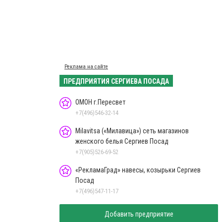
Реклама на сайте
ПРЕДПРИЯТИЯ СЕРГИЕВА ПОСАДА
ОМОН г.Пересвет
+7(496)546-32-14
Milavitsa («Милавица») сеть магазинов
женского белья Сергиев Посад
+7(905)526-69-52
«РекламаГрад» навесы, козырьки Сергиев
Посад
+7(496)547-11-17
Добавить предприятие