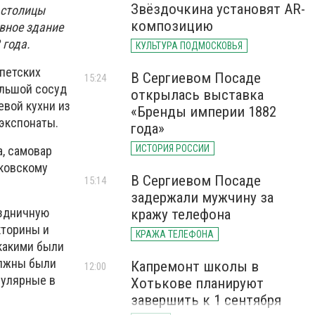
Звёздочкина установят AR-
 столицы
композицию
вное здание
 года.
КУЛЬТУРА ПОДМОСКОВЬЯ
ипетских
В Сергиевом Посаде
15:24
ольшой сосуд
открылась выставка
евой кухни из
«Бренды империи 1882
 экспонаты.
года»
ИСТОРИЯ РОССИИ
а, самовар
сковскому
В Сергиевом Посаде
15:14
задержали мужчину за
аздничную
кражу телефона
кторины и
КРАЖА ТЕЛЕФОНА
 какими были
олжны были
Капремонт школы в
12:00
пулярные в
Хотькове планируют
завершить к 1 сентября