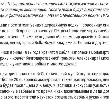
етия Государственного исторического музея жители и гости
ить основную экспозицию. Посетителям будут доступны гла
ди и филиал комплекса – Музей Отечественной войны 1812
щади посетители увидят деревянную лодку – ровесницу ег
е до нашей эры), выточенную Петром I золотую чарку (неб
 единственный в мире подлинный экземпляр армейской пол
мии, легендарный Rolls-Royce Владимира Ленина и другие
нной войны 1812 года хранятся сабля Наполеона Бонапарт
бряный ковчег благодарственной грамоты Александра I мо
медали участников войны и многое другое.
ции, для своих гостей Исторический музей подготовил пр
 более 20 обзорных экскурсий, а также мастер-классы, ви
на будет посвящена XIX веку. Участники экскурсий узнают,
 салонные забавы в то время и как джентльмены и леди д
ме этого, посетители научатся создавать своими руками по