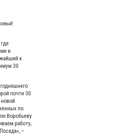
новый
 где
ами и
ижайший к
нимум 30
егодняшнего
рой почти 30
 новой
женных по
рею Воробьеву
иваем работу,
Посада», –