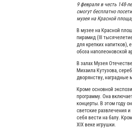
9 февраля в честь 148-л
смогут бесплатно посет
музея на Красной площа
В музее на Красной пло
пирамид (III тысячелети
для крепких напитков),
обоза наполеоновской ар
В залах Музея Отечестве
Михаила Кутузова, сере
дворянству, наградные 
Кроме основной экспози
программу. Она включает
концерты. В этом году о
светские развлечения и
себя вести на балу. Кро
XIX веке игрушки.