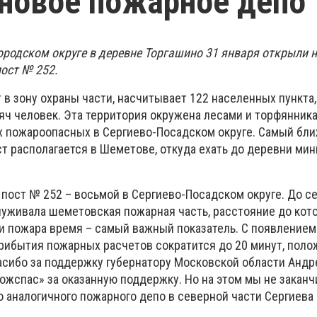
новое пожарное депо
ородском округе в деревне Торгашино 31 января открыли 
ост № 252.
 в зону охраны части, насчитывает 122 населенных пункта,
яч человек. Эта территория окружена лесами и торфянник
х пожароопасных в Сергиево-Посадском округе. Самый бл
т располагается в Шеметове, откуда ехать до деревни ми
пост № 252 – восьмой в Сергиево-Посадском округе. До с
луживала шеметовская пожарная часть, расстояние до кото
и пожара время – самый важный показатель. С появлением
рибытия пожарных расчетов сократится до 20 минут, поло
асибо за поддержку губернатору Московской области Анд
ожспас» за оказанную поддержку. Но на этом мы не заканч
о аналогичного пожарного депо в северной части Сергиева 