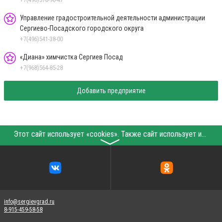
Управление градостроительной деятельности администрации
Сергиево-Посадского городского округа
+7(496)541-38-00
«Диана» химчистка Сергиев Посад
+7(968)564-85-28
Добавить предприятие
Этот сайт использует «cookies». Также сайт использует интернет-сервис для сбора технических данных касательно посетителей с целью получения маркетинговой и статистической информации. Условия обработки данных посетителей сайта см.
〉
info@sergievgrad.ru
8-915-459-58-58