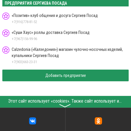
ПРЕДПРИЯТИЯ СЕРГИЕВА ПОСАДА
«Позитив» клуб общения и досуга Сергиев Посад
+7(916)778-81-52
«Суши Хаус» роллы доставка Сергиев Посад
+7(967)156-99-96
Calzedonia («Калзедония») магазин чулочно-носочных изделий,
купальники Сергиев Посад
+7(903)663-23-31
Добавить предприятие
Этот сайт использует «cookies». Также сайт использует интернет-сервис для сбора технических данных касательно посетителей с целью получения маркетинговой и статистической информации. Условия обработки данных посетителей сайта см.
〉