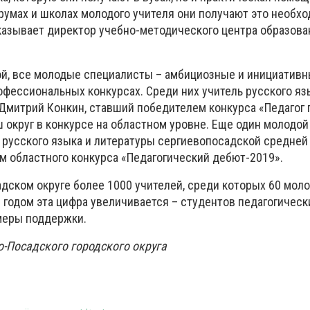
умах и школах молодого учителя они получают это необх
сказывает директор учебно-методического центра образова
й, все молодые специалисты – амбициозные и инициативн
офессиональных конкурсах. Среди них учитель русского яз
митрий Конкин, ставший победителем конкурса «Педагог г
 округ в конкурсе на областном уровне. Еще один молодой
ь русского языка и литературы сергиевопосадской средне
м областного конкурса «Педагогический дебют-2019».
адском округе более 1000 учителей, среди которых 60 мол
 годом эта цифра увеличивается – студентов педагогическ
меры поддержки.
-Посадского городского округа