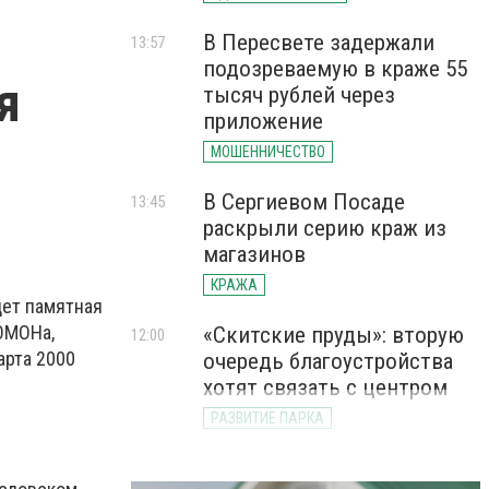
В Пересвете задержали
13:57
подозреваемую в краже 55
я
тысяч рублей через
приложение
МОШЕННИЧЕСТВО
В Сергиевом Посаде
13:45
раскрыли серию краж из
магазинов
КРАЖА
дет памятная
ОМОНа,
«Скитские пруды»: вторую
12:00
арта 2000
очередь благоустройства
хотят связать с центром
РАЗВИТИЕ ПАРКА