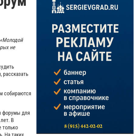
форум
 «Молодой
рых не
судить
, рассказать
ом собираются
я форумы для
лет. В
е только
. На таких