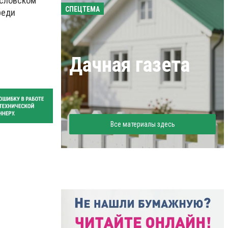
ысловском
СПЕЦТЕМА
реди
Дачная газета
Все материалы здесь