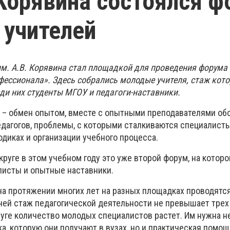
 Корявина состоялся 
учителей
им. А.В. Корявина стал площадкой для проведения форума
фессионала». Здесь собрались молодые учителя, стаж кото
ди них студенты МГОУ и педагоги-наставники.
 – обмен опытом, вместе с опытными преподавателями об
дагогов, проблемы, с которыми сталкиваются специалисты
одиках и организации учебного процесса.
руге в этом учебном году это уже второй форум, на котор
исты и опытные наставники.
на протяжении многих лет на разных площадках проводятс
чей стаж педагогической деятельности не превышает трех 
уге количество молодых специалистов растет. Им нужна н
а, которую они получают в вузах, но и практическая помощь