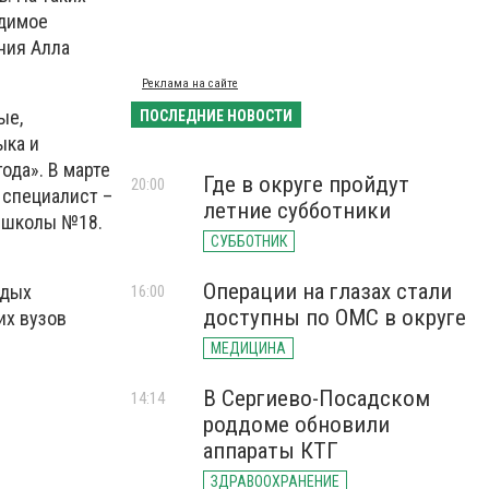
одимое
ния Алла
Реклама на сайте
ые,
ПОСЛЕДНИЕ НОВОСТИ
ыка и
ода». В марте
Где в округе пройдут
20:00
 специалист –
летние субботники
й школы №18.
СУББОТНИК
Операции на глазах стали
одых
16:00
доступны по ОМС в округе
их вузов
МЕДИЦИНА
В Сергиево-Посадском
14:14
роддоме обновили
аппараты КТГ
ЗДРАВООХРАНЕНИЕ