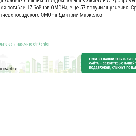
гда колонна с нашим отрядом попала в засаду в Старопром
 боя погибли 17 бойцов ОМОНа, еще 57 получили ранения. С
ргиевопосадского ОМОНа Дмитрий Маркелов.
ите её и нажмите ctrl+enter