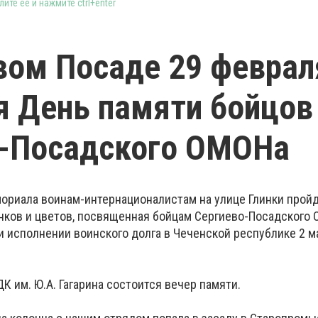
ите её и нажмите ctrl+enter
вом Посаде 29 феврал
я День памяти бойцов
о-Посадского ОМОНа
емориала воинам-интернационалистам на улице Глинки прой
нков и цветов, посвященная бойцам Сергиево-Посадского 
и исполнении воинского долга в Чеченской республике 2 м
ДК им. Ю.А. Гагарина состоится вечер памяти.