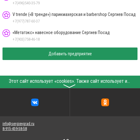
+7(496)540-35-79
V trende («В тренде») парикмахерская и barbershop Сергиев Посад
+7(977)787-60-37
«Метатэкс» навесное оборудование Сергиев Посад
+7(903)758-46-18
Добавить предприятие
Этот сайт использует «cookies». Также сайт использует интернет-сервис для сбора технических данных касательно посетителей с целью получения маркетинговой и статистической информации. Условия обработки данных посетителей сайта см.
〉
info@sergievgrad.ru
8-915-459-58-58