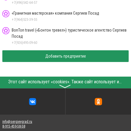
+7(496)542-64-57
«Гранитная мастерская» компания Сергиев Посад
+7(964)523-39-55
BonTon travel («Бонтон тревел») туристическое агентство Сергиев
Посад
+7(926)495-09-60
Добавить предприятие
Этот сайт использует «cookies». Также сайт использует интернет-сервис для сбора технических данных касательно посетителей с целью получения маркетинговой и статистической информации. Условия обработки данных посетителей сайта см.
〉
info@sergievgrad.ru
8-915-459-58-58