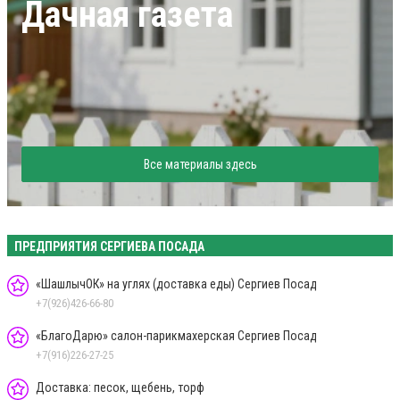
Дачная газета
Все материалы здесь
ПРЕДПРИЯТИЯ СЕРГИЕВА ПОСАДА
«ШашлычОК» на углях (доставка еды) Сергиев Посад
+7(926)426-66-80
«БлагоДарю» салон-парикмахерская Сергиев Посад
+7(916)226-27-25
Доставка: песок, щебень, торф