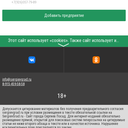
+7(926)057-79-89
Добавить предприятие
Этот сайт использует «cookies». Также сайт использует интернет-сервис для сбора технических данных касательно посетителей с целью получения маркетинговой и статистической информации. Условия обработки данных посетителей сайта см.
〉
info@sergievgrad.ru
8-915-459-58-58
Допускается цитирование материалов без получения предварительного согласия
sergievgrad.ru при условии размещения в тексте обязательной ссылки на
SergievGrad.ru - Сайт города Сергиев Посад. Для интернет-изданий обязательно
размещение прямой, открытой для поисковых систем гиперссылки на цитируемые
статьи не ниже второго абзаца в тексте или в качестве источника. Нарушение
исключительных прав преследуется по закону.