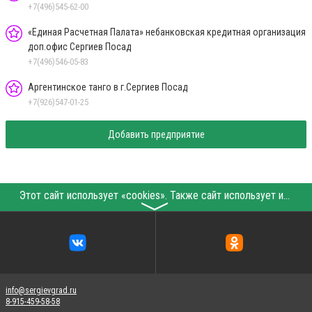
+7(496)545-62-00
«Единая Расчетная Палата» небанковская кредитная организация
доп.офис Сергиев Посад
+7(496)546-05-83
Аргентинское танго в г.Сергиев Посад
+7(926)547-01-25
Добавить предприятие
Этот сайт использует «cookies». Также сайт использует интернет-сервис для сбора технических данных касательно посетителей с целью получения маркетинговой и статистической информации. Условия обработки данных посетителей сайта см.
〉
info@sergievgrad.ru
8-915-459-58-58