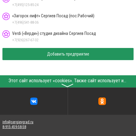
+7(495)125-85-24
«Загорск-лифт» Сергиев Посад (пос.Рабочий)
+7(496)541-88-36
Verdi («Верди») студия дизайна Сергиев Посад
+7(926)267-67-32
Добавить предприятие
Этот сайт использует «cookies». Также сайт использует интернет-сервис для сбора технических данных касательно посетителей с целью получения маркетинговой и статистической информации. Условия обработки данных посетителей сайта см.
〉
info@sergievgrad.ru
8-915-459-58-58