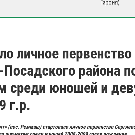
Гарсия)
ло личное первенство
-Посадского района п
м среди юношей и де
 г.р.
онт» (пос. Реммаш) стартовало личное первенство Сергиев
по шахматам среди юношей 2008-2009 годов рождения.