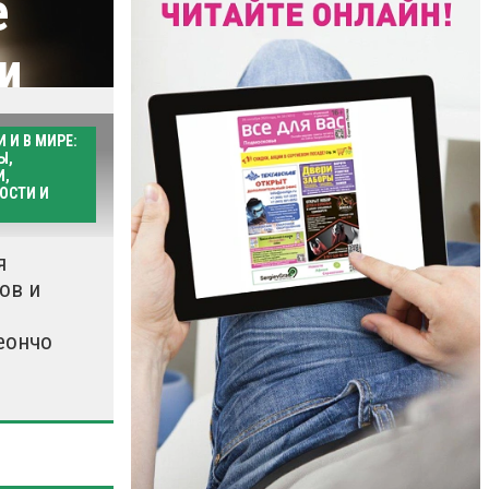
е
и
 И В МИРЕ:
Ы,
И,
ОСТИ И
иалы здесь
я
ов и
еончо