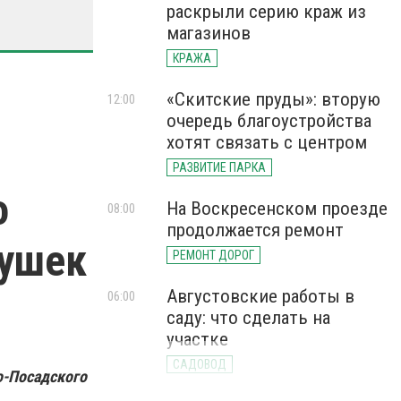
раскрыли серию краж из
магазинов
КРАЖА
«Скитские пруды»: вторую
12:00
очередь благоустройства
хотят связать с центром
РАЗВИТИЕ ПАРКА
о
На Воскресенском проезде
08:00
продолжается ремонт
вушек
РЕМОНТ ДОРОГ
Августовские работы в
06:00
саду: что сделать на
участке
САДОВОД
о-Посадского