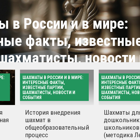
 в России и в мире:
ные факты, известны
 шахматисты, новости 
я
Е:
ШАХМАТЫ В РОССИИ И В МИРЕ:
ШАХМАТЫ В РОССИИ
ИНТЕРЕСНЫЕ ФАКТЫ,
ИНТЕРЕСНЫЕ ФАКТ
ИЗВЕСТНЫЕ ПАРТИИ,
ИЗВЕСТНЫЕ ПАРТИ
ШАХМАТИСТЫ, НОВОСТИ И
ШАХМАТИСТЫ, НОВ
СОБЫТИЯ
СОБЫТИЯ
Все матер
я
История внедрения
Шахматы дл
ная
шахмат в
дошкольник
общеобразовательный
школьников
процесс
(методика Л