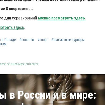
тие 8 спортсменов.
го дня
соревнований
можно посмотреть здесь
.
отреть здесь
.
 в Посаде
#новости
#спорт
#шахматные турниры
атам
ите её и нажмите ctrl+enter
 в России и в мире: