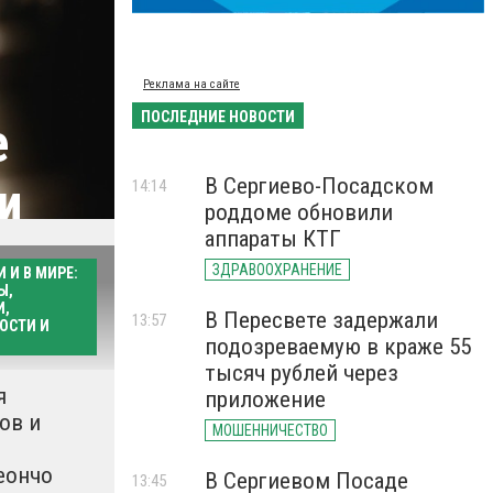
Реклама на сайте
ПОСЛЕДНИЕ НОВОСТИ
е
и
В Сергиево-Посадском
14:14
роддоме обновили
аппараты КТГ
ЗДРАВООХРАНЕНИЕ
 И В МИРЕ:
Ы,
И,
В Пересвете задержали
13:57
ОСТИ И
подозреваемую в краже 55
иалы здесь
тысяч рублей через
я
приложение
ов и
МОШЕННИЧЕСТВО
еончо
В Сергиевом Посаде
13:45