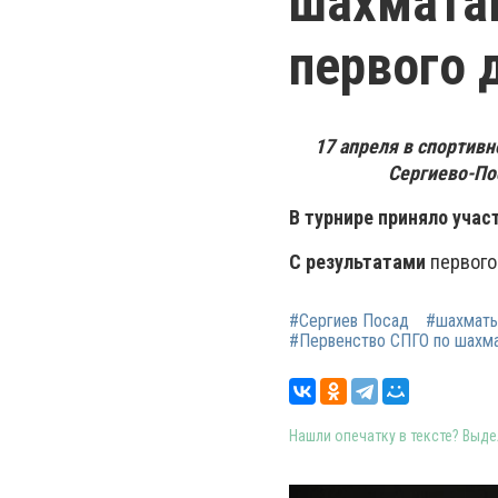
шахматам
первого 
17 апреля в спортивн
Сергиево-По
В турнире приняло учас
С результатами
первого
#Сергиев Посад
#шахматы
#Первенство СПГО по шахм
Нашли опечатку в тексте? Выдел