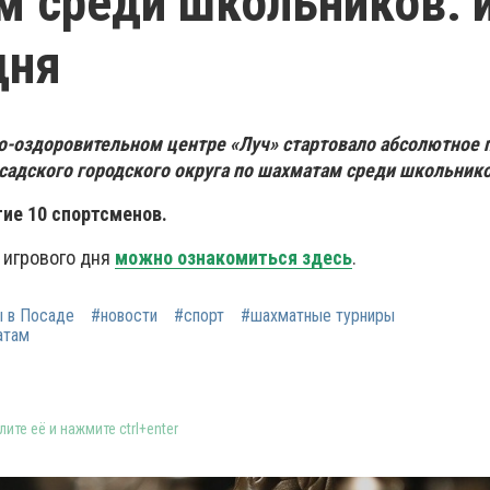
 среди школьников: 
дня
о-оздоровительном центре «Луч» стартовало а
бсолютное 
садского городского округа по шахматам среди школьнико
тие 10 спортсменов.
 игрового дня
можно ознакомиться здесь
.
 в Посаде
#новости
#спорт
#шахматные турниры
атам
ите её и нажмите ctrl+enter