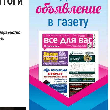
итоги
первенство
в.