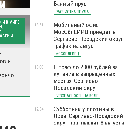
и
Банный пруд
РАСЧИСТКА ПРУДА
 И В МИРЕ:
Мобильный офис
13:51
Ы,
МосОблЕИРЦ приедет в
И,
ОСТИ И
Сергиево-Посадский округ:
иалы здесь
график на август
я
МОСОБЛЕИРЦ
ов и
Штраф до 2000 рублей за
13:00
купание в запрещенных
еончо
местах: Сергиево-
Посадский округ
БЕЗОПАСНОСТЬ НА ВОДЕ
Субботник у плотины в
12:54
Лозе: Сергиево-Посадский
округ приглашает 8 августа