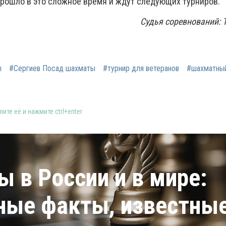
прошло в это сложное время и ждут следующих турниров.
Судья соревнований: 
ы
#Сергиев Посад шахматы
#турнир для ветеранов
#шахматный
ите её и нажмите ctrl+enter
 в России и в мире:
ные факты, известны