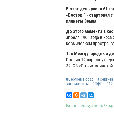
В этот день ровно 61 г
«Восток-1» стартовал 
планеты Земля.
До этого момента в ко
апреля 1961 года в косм
космическом пространст
Так Международный день
России 12 апреля утвер
32-ФЗ «О днях воинской
#Сергиев Посад
#Сергиев
#космонавты
#ПФР
#12 
Нашли опечатку в тексте? Выдел