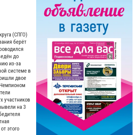
круга (СПГО)
вания берёт
проводился
ведён до
нию из-за
вой системе в
пришли двое
. Чемпионом
атели
ух участников
вывели на 3
обедителя
тная
от этого