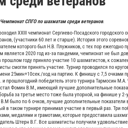
 среди ветеранов
Чемпионат СПГО по шахматам среди ветеранов
.
проходил XXIII чемпионат Сергиево-Посадского городского о
анов, (участники 60 лет и старше). История этого соревно
инателем которого был Н.В. Плужников, с тех пор ежегодно 
м является 2020 год из-за пандемии, чемпионат не был до
и в прошлом году приняло участие 10 шахматистов, к сожале
исты смогли принять участие. Турнир проводился по круго
мени 25мин+10сек./ход на партию. К финишу с 7,5 очками 
. и прошлогодний победитель этого турнира Тармосин М.А
 стал Фомин В.М., имеющий лучшие дополнительные показ
борьба за третье место тоже была упорной, на финише у 2-
а В.М было по 6 очков, лучшие дополнительные показатели 
рый в таком турнире принимал участие в первый раз. Три п
ками, медалями и грамотами, которые предоставила шахма
датель Штерн В.Г. Все шахматисты получили удовольствие 