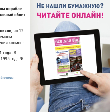
ком корабле
альный облет
ников,
но 12
земном
ении космоса.
1 года.
В
 1995 года №
#пенсии