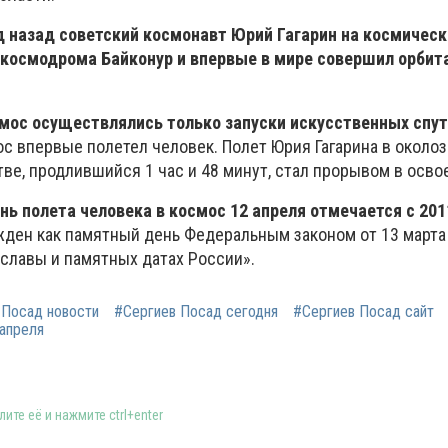
од назад советский космонавт Юрий Гагарин на космичес
с космодрома Байконур и впервые в мире совершил орбит
смос осуществлялись только запуски искусственных спут
ос впервые полетел человек. Полет Юрия Гагарина в около
ве, продлившийся 1 час и 48 минут, стал прорывом в осво
 полета человека в космос 12 апреля отмечается с 201
жден как памятный день Федеральным законом от 13 марта
 славы и памятных датах России».
 Посад новости
#Сергиев Посад сегодня
#Сергиев Посад сайт
апреля
ите её и нажмите ctrl+enter