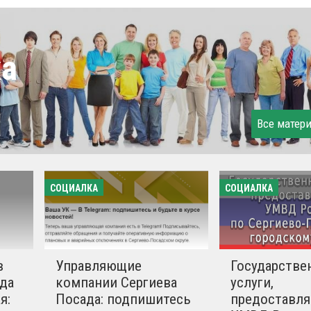
ка
Все матер
СОЦИАЛКА
СОЦИАЛКА
в
Управляющие
Государстве
да
компании Сергиева
услуги,
я:
Посада: подпишитесь
предоставл