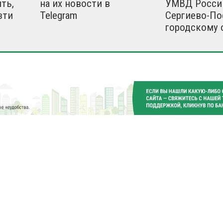
ть,
на их новости в
УМВД Росси
зти
Telegram
Сергиево-По
городскому 