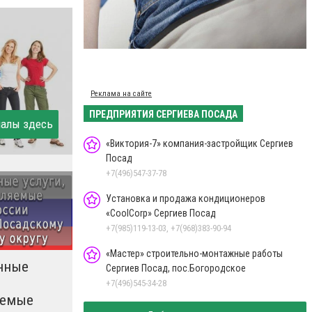
Реклама на сайте
ПРЕДПРИЯТИЯ СЕРГИЕВА ПОСАДА
иалы здесь
«Виктория-7» компания-застройщик Сергиев
Посад
+7(496)547-37-78
Установка и продажа кондиционеров
«CoolCorp» Сергиев Посад
+7(985)119-13-03, +7(968)383-90-94
«Мастер» строительно-монтажные работы
нные
Сергиев Посад, пос.Богородское
+7(496)545-34-28
яемые