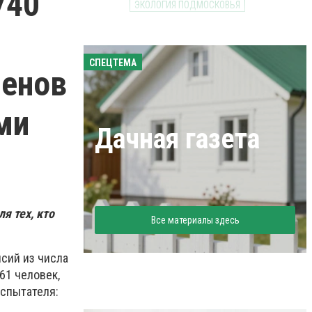
740
ЭКОЛОГИЯ ПОДМОСКОВЬЯ
СПЕЦТЕМА
ленов
ми
Дачная газета
я тех, кто
Все материалы здесь
нсий из числа
61 человек,
испытателя: