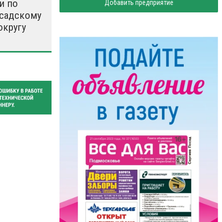
и по
Добавить предприятие
садскому
округу