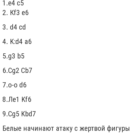
1
.е4 с5
2.
К
f
3
e
6
3.
d
4
cd
4.
K
:
d
4
a
6
5.
g
3
b
5
6.
Cg
2
Cb
7
7.
o
-
o
d
6
8.
Л
e
1
Kf
6
9.
Cg
5
Kbd
7
Белые начинают атаку с жертвой фигуры