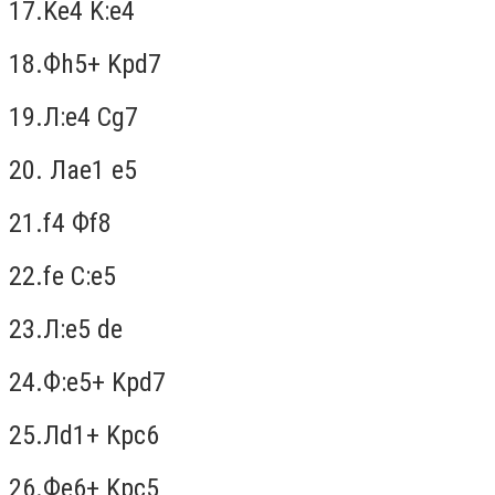
17.
Ke
4
K
:
e
4
18.
Ф
h
5+
Kpd
7
19.
Л
:
e
4
Cg
7
20.
Л
ae1 e5
21.
f4
Ф
f8
22.
fe
C
:
e
5
23.
Л
:
e5 de
24
.
Ф
:
e5+ Kpd7
25.
Л
d1+ Kpc6
26.
Ф
e6+ Kpc5