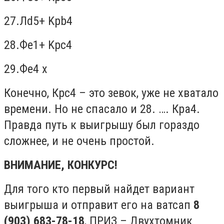
27.
Л
d5+ Kpb4
28.
Ф
e1+ Kpc4
29.
Ф
e4 x
Конечно, Крс4 – это зевок, уже не хватало
времени. Но не спасало и 28. …. Кра4.
Правда путь к выигрышу был гораздо
сложнее, и не очень простой.
ВНИМАНИЕ, КОНКУРС!
Для того кто первый найдет вариант
вы
и
грыша и отправит его на
ватсап
8
(903) 683-78-18
, ПРИЗ –
Двухтомник