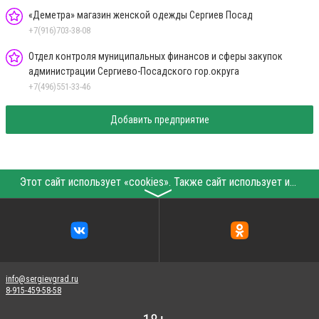
«Деметра» магазин женской одежды Сергиев Посад
+7(916)703-38-08
Отдел контроля муниципальных финансов и сферы закупок
администрации Сергиево-Посадского гор.округа
+7(496)551-33-46
Добавить предприятие
Этот сайт использует «cookies». Также сайт использует интернет-сервис для сбора технических данных касательно посетителей с целью получения маркетинговой и статистической информации. Условия обработки данных посетителей сайта см.
〉
info@sergievgrad.ru
8-915-459-58-58