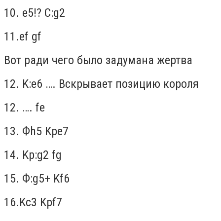
10.
e
5!?
C
:
g
2
11.
ef
gf
Вот ради чего было задумана жертва
12
.
K
:
e
6 ….
Вскрывает позицию короля
12.
….
fe
13.
Ф
h
5
Kpe
7
14.
Kp
:
g
2
fg
15.
Ф
:
g
5+
Kf
6
16.
Kc
3
Kpf
7