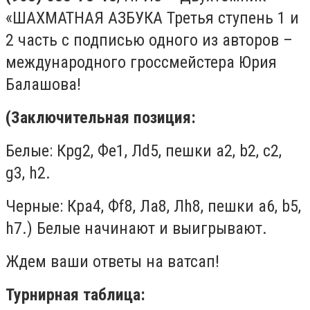
«
ШАХМАТНАЯ АЗБУКА Третья ступень 1 и
2 часть с подписью одного из авторов –
международного гроссмейстера Юрия
Балашова!
(Заключительная позиция:
Белые:
Кр
g
2,
Фе1, Л
d
5,
пешки
a
2,
b
2,
c
2,
g
3,
h
2.
Черные:
Кра
4
, Ф
f
8,
Л
a
8,
Л
h
8,
пешки
a
6,
b
5,
h
7.)
Белые начинают и выигрывают.
Ждем ваши ответы на ватсап!
Турнирная таблица: