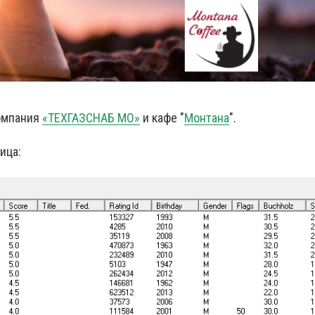
компания
«ТЕХГАЗСНАБ МО»
и кафе "
Монтана
".
ица: