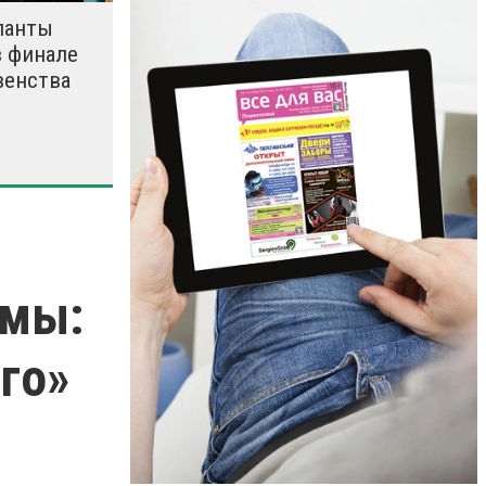
ланты
 финале
венства
емы:
го»