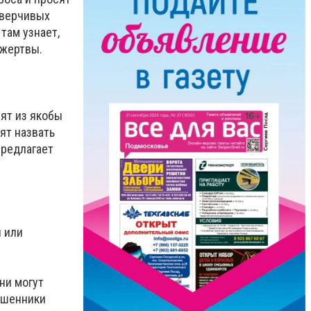
оверчивых
 там узнает,
 жертвы.
ят из якобы
ят назвать
предлагает
 или
ни могут
ошенники