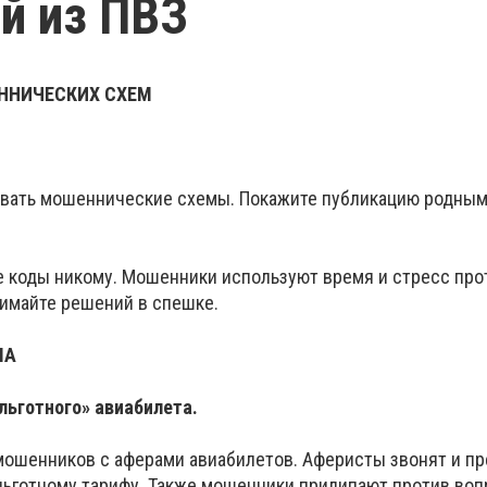
й из ПВЗ
ННИЧЕСКИХ СХЕМ
вать мошеннические схемы. Покажите публикацию родным,
 коды никому. Мошенники используют время и стресс прот
нимайте решений в спешке.
МА
льготного» авиабилета.
мошенников с аферами авиабилетов. Аферисты звонят и п
льготному тарифу. Также мошенники прилипают против воп