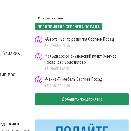
Реклама на сайте
ПРЕДПРИЯТИЯ СЕРГИЕВА ПОСАДА
«Анюта» центр развития Сергиев Посад
+7(916)077-75-56
 близким,
Фельдшерско-акушерский пункт Сергиев
Посад, дер.Золотилово
+7(496)541-89-72
ив вас,
«Чайка-Т» мебель Сергиев Посад
+7(915)150-16-39
Добавить предприятие
редлагают
роса и просят