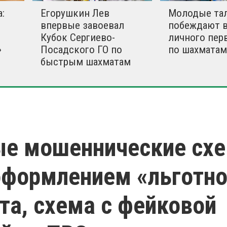
:
Егорушкин Лев
Молодые та
впервые завоевал
побеждают в
Кубок Сергиево-
личного пер
»
Посадского ГО по
по шахматам
быстрым шахматам
ые мошеннические сх
оформлением «льготно
та, схема с фейковой