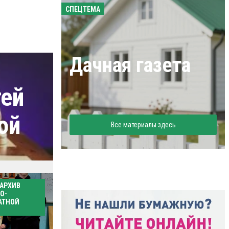
СПЕЦТЕМА
Дачная газета
тей
ой
Все материалы здесь
 АРХИВ
иалы здесь
О-
АТНОЙ