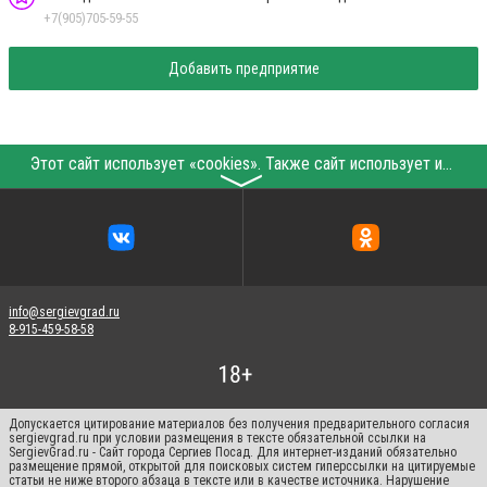
+7(905)705-59-55
Добавить предприятие
Этот сайт использует «cookies». Также сайт использует интернет-сервис для сбора технических данных касательно посетителей с целью получения маркетинговой и статистической информации. Условия обработки данных посетителей сайта см.
〉
info@sergievgrad.ru
8-915-459-58-58
Допускается цитирование материалов без получения предварительного согласия
sergievgrad.ru при условии размещения в тексте обязательной ссылки на
SergievGrad.ru - Сайт города Сергиев Посад. Для интернет-изданий обязательно
размещение прямой, открытой для поисковых систем гиперссылки на цитируемые
статьи не ниже второго абзаца в тексте или в качестве источника. Нарушение