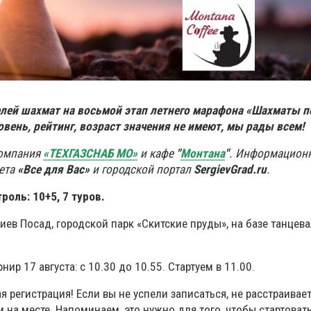
лей шахмат на восьмой этап летнего марафона «Шахматы 
овень, рейтинг, возраст значения не имеют, мы рады всем!
компания
«ТЕХГАЗСНАБ МО»
и кафе
"
Монтана
"
. Информацион
ета
«Все для Вас»
и городской портал
SergievGrad.ru
.
роль: 10+5, 7 туров.
гиев Посад, городской парк «Скитские пруды», на базе танцев
нир 17 августа: с 10.30 до 10.55. Стартуем в 11.00.
я регистрация! Если вы не успели записаться, не расстраивает
м на месте. Напоминаем, это нужно для того, чтобы стартоват