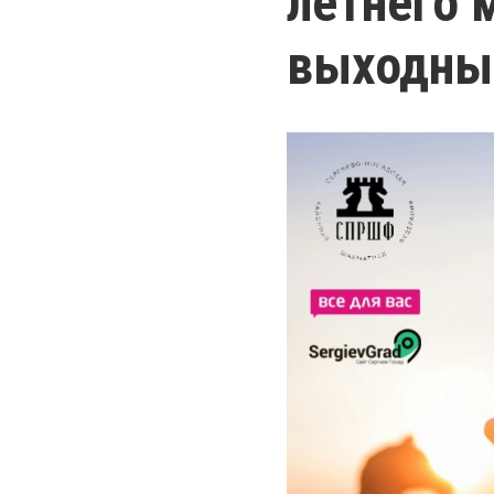
летнего 
выходны