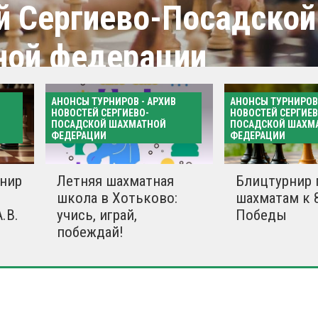
й Сергиево-Посадской
ной федерации
АНОНСЫ ТУРНИРОВ - АРХИВ
АНОНСЫ ТУРНИРОВ 
Все матер
НОВОСТЕЙ СЕРГИЕВО-
НОВОСТЕЙ СЕРГИЕВ
ПОСАДСКОЙ ШАХМАТНОЙ
ПОСАДСКОЙ ШАХМ
ФЕДЕРАЦИИ
ФЕДЕРАЦИИ
рнир
Летняя шахматная
Блицтурнир 
школа в Хотьково:
шахматам к 
.В.
учись, играй,
Победы
побеждай!