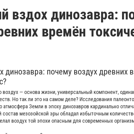
й вздох динозавра: п
ревних времён токсич
х динозавра: почему воздух древних 
с?
о воздух — основа жизни, универсальный компонент, одина
ств. Но так ли это на самом деле? Исследования палеонто
то атмосфера Земли в эпоху динозавров кардинально отлич
 состав мезозойской эры обладал избыточным количеств
делал воздух той эпохи опасным для современных организ