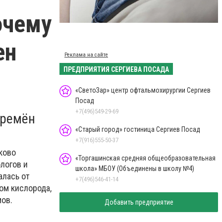
очему
ен
Реклама на сайте
ПРЕДПРИЯТИЯ СЕРГИЕВА ПОСАДА
«СветоЗар» центр офтальмохирургии Сергиев
Посад
+7(496)549-29-69
времён
«Старый город» гостиница Сергиев Посад
+7(916)555-50-37
ково
«Торгашинская средняя общеобразовательная
логов и
школа» МБОУ (Объединены в школу №4)
алась от
+7(496)546-41-14
ом кислорода,
мов.
Добавить предприятие