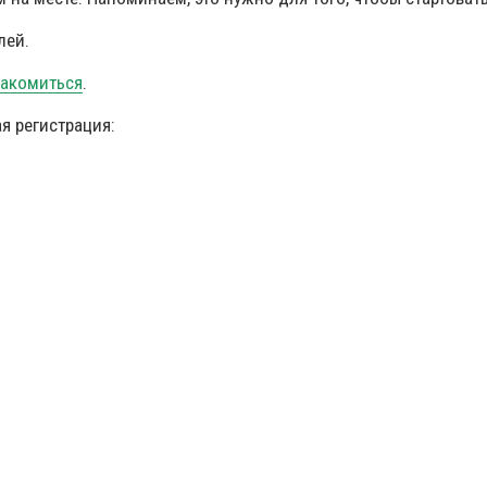
лей.
накомиться
.
я регистрация: