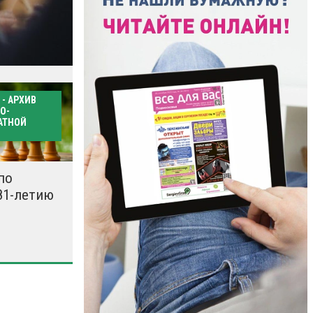
- АРХИВ
иалы здесь
О-
АТНОЙ
по
81-летию