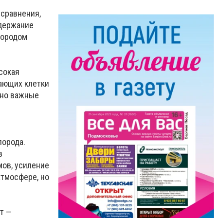
сравнения,
одержание
лородом
сокая
ающих клетки
нно важные
лорода.
в
мов, усиление
атмосфере, но
т —