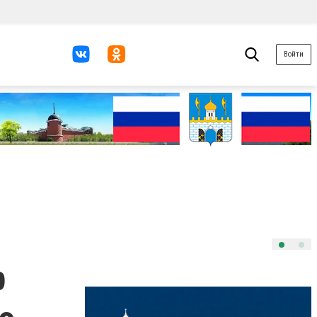
Войти
р