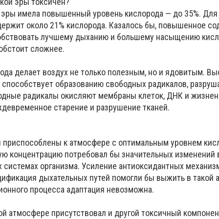
кой эры токсичен?
эры имела повышенный уровень кислорода — до 35%. Для 
ержит около 21% кислорода. Казалось бы, повышенное с
обствовать лучшему дыханию и большему насыщению кис
 обстоит сложнее.
ода делает воздух не только полезным, но и ядовитым. Вы
 способствует образованию свободных радикалов, разруш
бодные радикалы окисляют мембраны клеток, ДНК и жизне
девременное старение и разрушение тканей.
 приспособлены к атмосфере с оптимальным уровнем кис
ую концентрацию потребовал бы значительных изменений 
 системах организма. Усиление антиоксидантных механиз
ификация дыхательных путей помогли бы выжить в такой 
ионного процесса адаптация невозможна.
кой атмосфере присутствовал и другой токсичный компонен