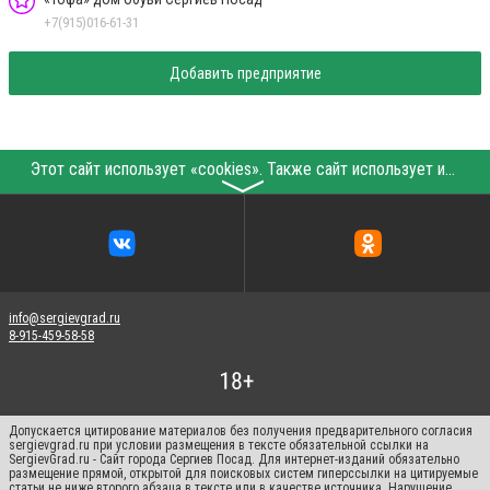
+7(915)016-61-31
Добавить предприятие
Этот сайт использует «cookies». Также сайт использует интернет-сервис для сбора технических данных касательно посетителей с целью получения маркетинговой и статистической информации. Условия обработки данных посетителей сайта см.
〉
info@sergievgrad.ru
8-915-459-58-58
Допускается цитирование материалов без получения предварительного согласия
sergievgrad.ru при условии размещения в тексте обязательной ссылки на
SergievGrad.ru - Сайт города Сергиев Посад. Для интернет-изданий обязательно
размещение прямой, открытой для поисковых систем гиперссылки на цитируемые
статьи не ниже второго абзаца в тексте или в качестве источника. Нарушение