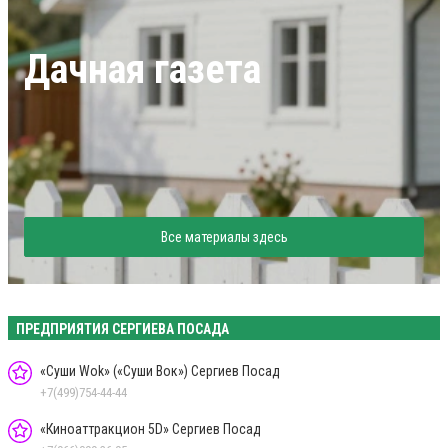
Дачная газета
Все материалы здесь
ПРЕДПРИЯТИЯ СЕРГИЕВА ПОСАДА
«Суши Wok» («Суши Вок») Сергиев Посад
+7(499)754-44-44
«Киноаттракцион 5D» Сергиев Посад