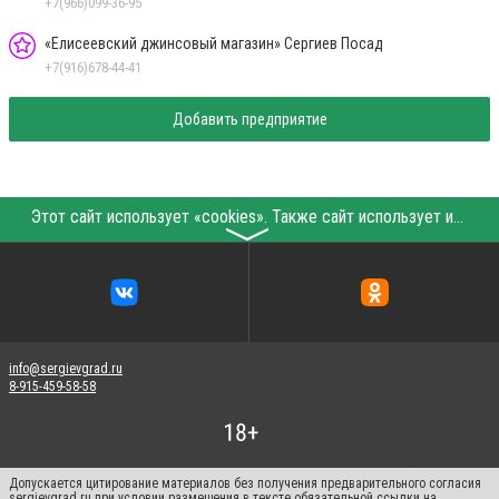
+7(966)099-36-95
«Елисеевский джинсовый магазин» Сергиев Посад
+7(916)678-44-41
Добавить предприятие
Этот сайт использует «cookies». Также сайт использует интернет-сервис для сбора технических данных касательно посетителей с целью получения маркетинговой и статистической информации. Условия обработки данных посетителей сайта см.
〉
info@sergievgrad.ru
8-915-459-58-58
Допускается цитирование материалов без получения предварительного согласия
sergievgrad.ru при условии размещения в тексте обязательной ссылки на