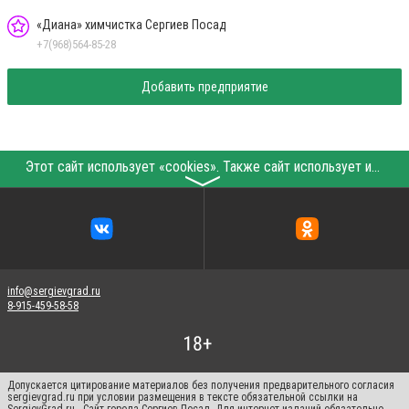
«Диана» химчистка Сергиев Посад
+7(968)564-85-28
Добавить предприятие
Этот сайт использует «cookies». Также сайт использует интернет-сервис для сбора технических данных касательно посетителей с целью получения маркетинговой и статистической информации. Условия обработки данных посетителей сайта см.
〉
info@sergievgrad.ru
8-915-459-58-58
Допускается цитирование материалов без получения предварительного согласия
sergievgrad.ru при условии размещения в тексте обязательной ссылки на