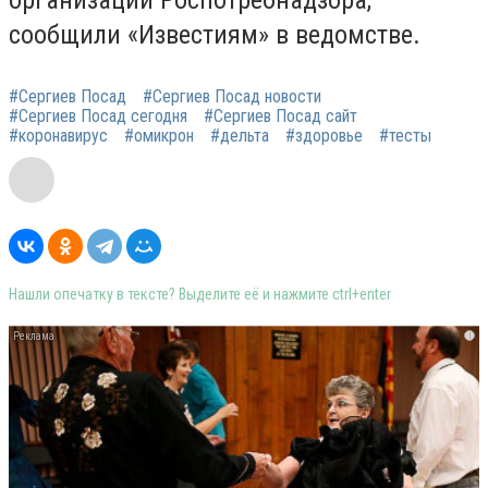
организации Роспотребнадзора,
сообщили «Известиям» в ведомстве.
#Сергиев Посад
#Сергиев Посад новости
#Сергиев Посад сегодня
#Сергиев Посад сайт
#коронавирус
#омикрон
#дельта
#здоровье
#тесты
Нашли опечатку в тексте? Выделите её и нажмите ctrl+enter
i