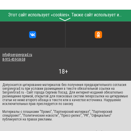
Этот сайт использует «cookies». Также сайт использует интернет-сервис для сбора технических данных касательно посетителей с целью получения маркетинговой и статистической информации. Условия обработки данных посетителей сайта см.
〉
info@sergievgrad.ru
8-915-459-58-58
Допускается цитирование материалов без получения предварительного согласия
sergievgrad.ru при условии размещения в тексте обязательной ссылки на
SergievGrad.ru - Сайт города Сергиев Посад. Для интернет-изданий обязательно
размещение прямой, открытой для поисковых систем гиперссылки на цитируемые
статьи не ниже второго абзаца в тексте или в качестве источника. Нарушение
исключительных прав преследуется по закону.
Материалы с плашками "Промо", "Партнерский материал", "Партнерский
спецпроект", "Политические новости", "Пресс-релиз", "PR", "Официально"
публикуются на правах рекламы.