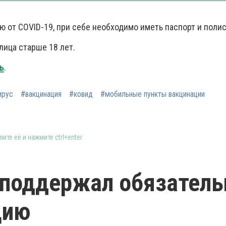
ю от COVID-19, при себе необходимо иметь паспорт и поли
лица старше 18 лет.
ь
.
ирус
#вакцинация
#ковид
#мобильные пункты вакцинации
ите её и нажмите ctrl+enter
 поддержал обязател
цию