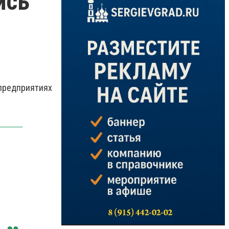
ись
 предприятиях