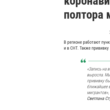
коронави
полтора 
В регионе работают пунк
и в СНТ. Также прививку
«Запись на 
выросла. Мы
прививку бы
ближайшее в
мигрантов»,
Светлана Ст