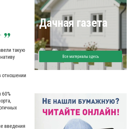
Дачная газета
ввели такую
рнативу
Все материалы здесь
 в отношении
и 60%
орта,
логичных
ле введения