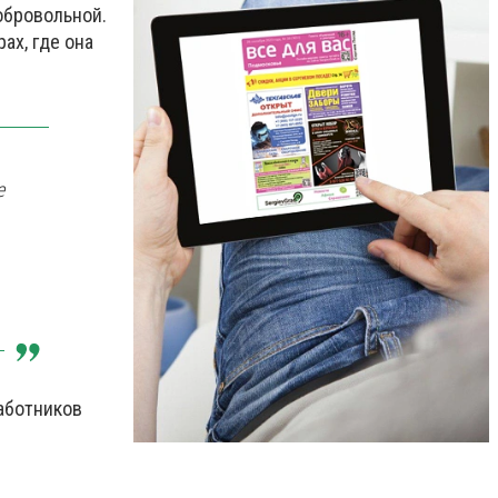
обровольной.
ах, где она
е
аботников