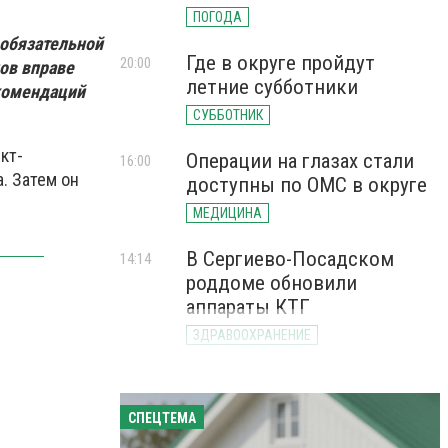
ПОГОДА
 обязательной
Где в округе пройдут
20:00
нов вправе
летние субботники
комендаций
СУББОТНИК
кт-
Операции на глазах стали
16:00
. Затем он
доступны по ОМС в округе
МЕДИЦИНА
В Сергиево-Посадском
14:14
роддоме обновили
аппараты КТГ
ЗДРАВООХРАНЕНИЕ
СПЕЦТЕМА