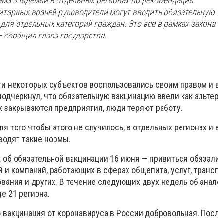
ема эпидемии в отдельных регионах по рекомендации
итарных врачей руководители могут вводить обязательную
для отдельных категорий граждан. Это все в рамках закона
— сообщил глава государства.
сти некоторых субъектов воспользовались своим правом и 
подчеркнул, что обязательную вакцинацию ввели как альте
х закрываются предприятия, люди теряют работу.
ля того чтобы этого не случилось, в отдельных регионах и
водят такие нормы.
 об обязательной вакцинации 16 июня — привиться обязал
и компаний, работающих в сферах общепита, услуг, трансп
ования и других. В течение следующих двух недель об ана
е 21 региона.
о вакцинация от коронавируса в России добровольная. Пос