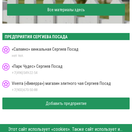
Все материалы здесь
ПРЕДПРИЯТИЯ СЕРГИЕВА ПОСАДА
«Салхино» хинкальная Сергиев Посад
нет тел.
«Парк Чудес» Сергиев Посад
+7(496)549-22-54
Viverra («Виверра») магазин элитного чая Сергиев Посад
+7(903)670-50-88
Добавить предприятие
Этот сайт использует «cookies». Также сайт использует интернет-сервис для сбора технических данных касательно посетителей с целью получения маркетинговой и статистической информации. Условия обработки данных посетителей сайта см.