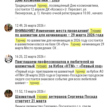
Дню космонавтики – 2026
Традиционный
турнир
, посвящённый Дню космонавтики,
состоится 12 апреля ДК «Космос» (г. Пересвет, ул.
Пионерская, д. 1). Начало очной регистрации в 10.00 , начало
...
12:49, 26 марта 2026 г.
ВНИМАНИЕ! Изменение места проведения!
Турнир
по шахматам для начинающих – 29 марта 2026 года
Турнир
по шахматам для начинающих в 2026 году состоится
в шахматном классе на базе СК «Луч».
Турнир
начинающих 29
марта Место проведения: СК ...
16:25, 22 марта 2026 г.
Приглашаем профессионалов и любителей на
шахматный
турнир
за Кубок «НТМ» – «Первый ход»
«Первый ход»: приглашаем на шахматный
турнир
за Кубок АО
«НТМ»! 28 марта 2026 года в Сергиево‑Посадском городском
округе состоится знаковое событие для всех любителей
шахмат –
турнир
...
11:52, 13 марта 2026 г.
Шахматный
турнир
ветеранов Сергиева Посада
стартует 21 марта
Личное первенство Сергиево- Посадского г.о. среди