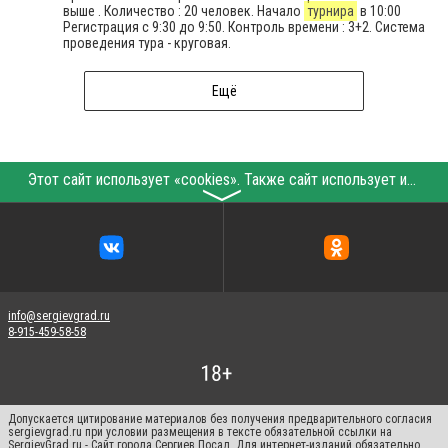
выше . Количество : 20 человек. Начало
турнира
в 10:00
Регистрация с 9:30 до 9:50. Контроль времени : 3+2. Система
проведения тура - круговая.
Ещё
Этот сайт использует «cookies». Также сайт использует интернет-сервис для сбора технических данных касательно посетителей с целью получения маркетинговой и статистической информации. Условия обработки данных посетителей сайта см.
〉
info@sergievgrad.ru
8-915-459-58-58
Допускается цитирование материалов без получения предварительного согласия
sergievgrad.ru при условии размещения в тексте обязательной ссылки на
SergievGrad.ru - Сайт города Сергиев Посад. Для интернет-изданий обязательно