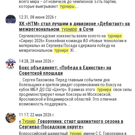
всего мира – от новичков до чемпионов. Есть партии,
которые выигрывают
турниры
,...
12:31, 08 июня 2026 г.
ХК «НТМ» стал лучшим в дивизионе «Дебютант» на
межрегиональном
турнире
в Сочи
Сергиевопосадские хоккеисты взяли золото на
турнире
«Сириус 2026» Хоккейная команда АО «Новые технологии и
материалы» из Сергиева Посада одержала победу на
межрегиональном
турнире
XI ...
14:28, 28 мая 2026 г.
Бокс объединяет: «Победа в Единстве» на
Советской площади
... Сергея Пахомова. Перед главным событием дня
болельщики и зрители увидят соревнования по боксу на
кубок МБУ ДО СШ «Центр». В рамках этого
турнира
свои силы
продемонстрируют юные боксеры из Московской,
Ярославской и Владимирской областей. Это отличная
возможность поддержать ...
11:17, 22 мая 2026 г.
«
Турнир
Говорухина: старт шахматного сезона в
Сергиево-Посадском округе»
Всероссийский шахматный
турнир
имени С.С. Говорухина в