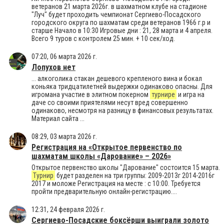
ветеранов 21 марта 2026г. в шахматном клубе на стадионе
"Луч" будет проходить чемпионат Сергиево-Посадского
городского округа по шахматам среди ветеранов 1966 г.р и
старше Начало в 10:30 Игровые дни : 21, 28 марта и 4 апреля.
Всего 9 туров с контролем 25 мин. + 10 сек/ход.
07:20, 06 марта 2026 г.
Лопухов нет
... алкоголика стакан дешевого крепленого вина и бокал
коньяка тридцатилетней выдержки одинаково опасны. Для
игромана участие в элитном покерном
турнире
и игра на
даче со своими приятелями несут вред совершенно
одинаково, несмотря на разницу в финансовых результатах.
Материал сайта ...
08:29, 03 марта 2026 г.
Регистрация на «Открытое первенство по
шахматам школы «Дарование» – 2026»
Открытое первенство школы "Дарование" состоится 15 марта.
Турнир
будет разделен на три группы: 2009-2013г 2014-2016г
2017 и моложе Регистрация на месте : с 10:00. Требуется
пройти предварительную онлайн-регистрацию....
12:31, 24 февраля 2026 г.
Сергиево-Посадские боксёрши выиграли золото