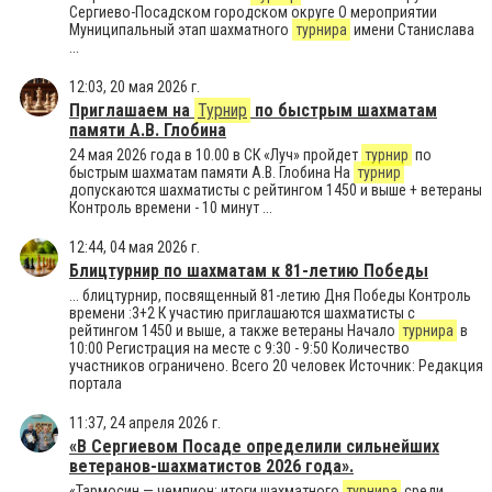
Сергиево-Посадском городском округе О мероприятии
Муниципальный этап шахматного
турнира
имени Станислава
...
12:03, 20 мая 2026 г.
Приглашаем на
Турнир
по быстрым шахматам
памяти А.В. Глобина
24 мая 2026 года в 10.00 в СК «Луч» пройдет
турнир
по
быстрым шахматам памяти А.В. Глобина На
турнир
допускаются шахматисты с рейтингом 1450 и выше + ветераны
Контроль времени - 10 минут ...
12:44, 04 мая 2026 г.
Блицтурнир по шахматам к 81-летию Победы
... блицтурнир, посвященный 81-летию Дня Победы Контроль
времени :3+2 К участию приглашаются шахматисты с
рейтингом 1450 и выше, а также ветераны Начало
турнира
в
10:00 Регистрация на месте с 9:30 - 9:50 Количество
участников ограничено. Всего 20 человек Источник: Редакция
портала
11:37, 24 апреля 2026 г.
«В Сергиевом Посаде определили сильнейших
ветеранов-шахматистов 2026 года».
«Тармосин — чемпион: итоги шахматного
турнира
среди