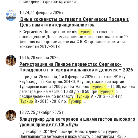
проведения турнира- круговая
10:24, 11 февраля 2026 г.
Юные хоккеисты сыграют в Сергиевом Посаде в
День памяти интернационалистов
В Сергиевом Посаде состоится
турнир
по хоккею,
посвященный Дню памяти воинов-интернационалистов 12
февраля на ледовой арене им. С.В. Фёдорова встретятся
хоккеисты 2017–2018 ...
16:16, 20 января 2026 г.
Регистрация на Личное первенство Сергиево-
Посадского г.о. среди мальчиков и девочек – 2026
... три дня: 25 января, 1 и 8 февраля 2026 г. в школе №16 (ул.
Клубная, д. 9). Контроль 30+30, 9 туров, с записью партий.
Турнирный взнос 1200 рублей. Начало
турнира
в 11.00, начало
регистрации на месте с 10.30 до 10.50. Три
турнира
с
распределением по возрасту:
Турнир
А - 2013 - 2014 г.р.
Турнир
В - 2015 - 2016 г.р.
Турнир
...
13:22, 25 декабря 2025 г.
Блицтурнир для ветеранов и шахматистов высокого
уровня пройдет в СК «Луч»
... декабря в СК "Луч" пройдет Новогодний блицтурнир.
Приглашаются ветераны и шахматисты с рейтингом 1450 и