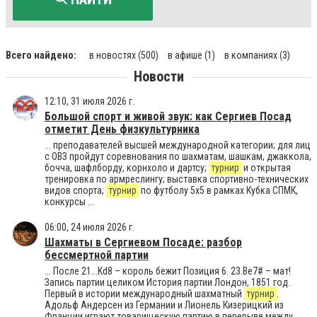
Всего найдено:
в новостях
(500)
в афише
(1)
в компаниях
(3)
Новости
12:10, 31 июля 2026 г.
Большой спорт и живой звук: как Сергиев Посад
отметит День физкультурника
... преподавателей высшей международной категории; для лиц
с ОВЗ пройдут соревнования по шахматам, шашкам, джаккола,
бочча, шафлборду, корнхоло и дартсу;
турнир
и открытая
тренировка по армреслингу; выставка спортивно-технических
видов спорта;
турнир
по футболу 5х5 в рамках Кубка СПМК,
конкурсы ...
06:00, 24 июля 2026 г.
Шахматы в Сергиевом Посаде: разбор
бессмертной партии
... После 21...Kd8 – король бежит Позиция 6. 23.Be7# – мат!
Запись партии целиком История партии Лондон, 1851 год.
Первый в истории международный шахматный
турнир
.
Адольф Андерсен из Германии и Лионель Кизерицкий из
Франции играют товарищескую партию в перерыве между