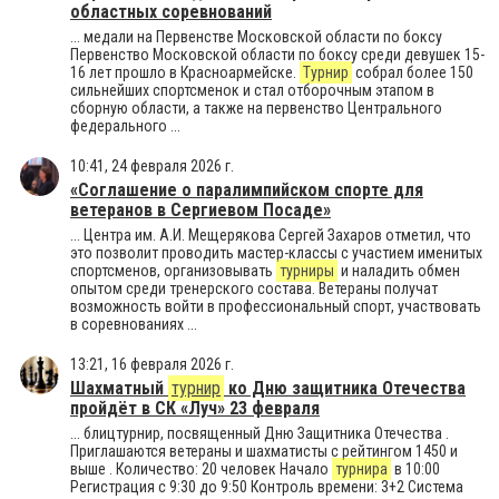
областных соревнований
... медали на Первенстве Московской области по боксу
Первенство Московской области по боксу среди девушек 15-
16 лет прошло в Красноармейске.
Турнир
собрал более 150
сильнейших спортсменок и стал отборочным этапом в
сборную области, а также на первенство Центрального
федерального ...
10:41, 24 февраля 2026 г.
«Соглашение о паралимпийском спорте для
ветеранов в Сергиевом Посаде»
... Центра им. А.И. Мещерякова Сергей Захаров отметил, что
это позволит проводить мастер-классы с участием именитых
спортсменов, организовывать
турниры
и наладить обмен
опытом среди тренерского состава. Ветераны получат
возможность войти в профессиональный спорт, участвовать
в соревнованиях ...
13:21, 16 февраля 2026 г.
Шахматный
турнир
ко Дню защитника Отечества
пройдёт в СК «Луч» 23 февраля
... блицтурнир, посвященный Дню Защитника Отечества .
Приглашаются ветераны и шахматисты с рейтингом 1450 и
выше . Количество: 20 человек Начало
турнира
в 10:00
Регистрация с 9:30 до 9:50 Контроль времени: 3+2 Система