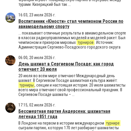
турами. Кизерицкий был так ...
16:03, 23 июля 2026 г.
Воспитанник «Юности» стал чемпионом России по
авиамодельному спорту
... показывает отличные результаты в авиамодельном спорте
в классах радиоуправляемых моделей и моделей ракет. Был
чемпионом и призером мировых
турниров
. Источник:
Администрация Сергиево-Посадского городского округа
06:00, 20 июля 2026 г.
День шахмат в Сергиевом Посаде: как город
отмечает 20 июля
20 июля во всём мире отмечают Международный день
шахмат. В Сергиевом Посаде шахматная культура живёт:
турниры
, секции и настоящая история. 20 июля шахматисты
всего мира отмечают свой профессиональный праздник. В
Сергиевом Посаде шахматы – ...
17:15, 02 июля 2026 г.
Бессмертная партия Андерсена: шахматная
легенда 1851 года
В Лондоне на первом в истории международном
турнире
сыграли партию, которую 170 лет разбирают шахматисты