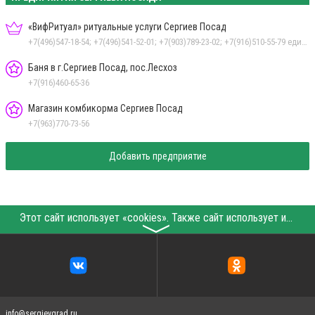
«ВифРитуал» ритуальные услуги Сергиев Посад
+7(496)547-18-54; +7(496)541-52-01; +7(903)789-23-02; +7(916)510-55-79 единые номера на все адреса
Баня в г.Сергиев Посад, пос.Лесхоз
+7(916)460-65-36
Магазин комбикорма Сергиев Посад
+7(963)770-73-56
Добавить предприятие
Этот сайт использует «cookies». Также сайт использует интернет-сервис для сбора технических данных касательно посетителей с целью получения маркетинговой и статистической информации. Условия обработки данных посетителей сайта см.
〉
info@sergievgrad.ru