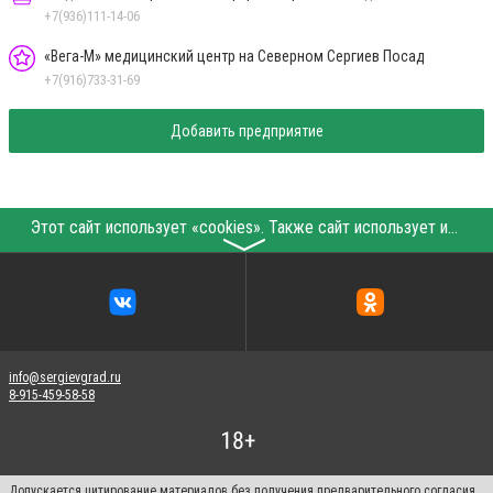
+7(936)111-14-06
«Вега-М» медицинский центр на Северном Сергиев Посад
+7(916)733-31-69
Добавить предприятие
Этот сайт использует «cookies». Также сайт использует интернет-сервис для сбора технических данных касательно посетителей с целью получения маркетинговой и статистической информации. Условия обработки данных посетителей сайта см.
〉
info@sergievgrad.ru
8-915-459-58-58
Допускается цитирование материалов без получения предварительного согласия