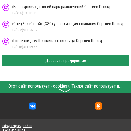
«Каппадокия» детский парк развлечений Сергиев Посад
+7(495)196-81-19
«СпецЭлитСтрой» (СЭС) управляющая компания Сергиев Посад
+7(962)913-55-37
«Гостевой дом Шишкина» гостиница Сергиев Посад
+7(916)311-09-55
Добавить предприятие
Этот сайт использует «cookies». Также сайт использует интернет-сервис для сбора технических данных касательно посетителей с целью получения маркетинговой и статистической информации. Условия обработки данных посетителей сайта см.
〉
info@sergievgrad.ru
8-915-459-58-58