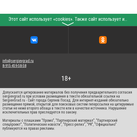
Этот сайт использует «cookies». Также сайт использует интернет-сервис для сбора технических данных касательно посетителей с целью получения маркетинговой и статистической информации. Условия обработки данных посетителей сайта см.
〉
info@sergievgrad.ru
8-915-459-58-58
Допускается цитирование материалов без получения предварительного согласия
sergievgrad.ru при условии размещения в тексте обязательной ссылки на
SergievGrad.ru - Сайт города Сергиев Посад. Для интернет-изданий обязательно
размещение прямой, открытой для поисковых систем гиперссылки на цитируемые
статьи не ниже второго абзаца в тексте или в качестве источника. Нарушение
исключительных прав преследуется по закону.
Материалы с плашками "Промо", "Партнерский материал", "Партнерский
спецпроект", "Политические новости", "Пресс-релиз", "PR", "Официально"
публикуются на правах рекламы.