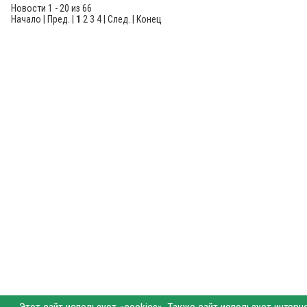
Новости 1 - 20 из 66
Начало | Пред. |
1
2
3
4
|
След.
|
Конец