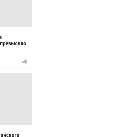
в
 превысило
ианского