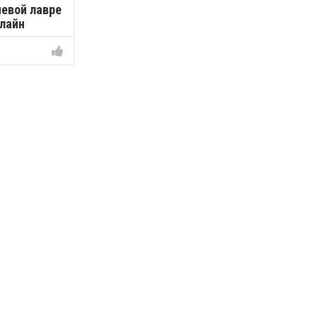
иевой лавре
нлайн