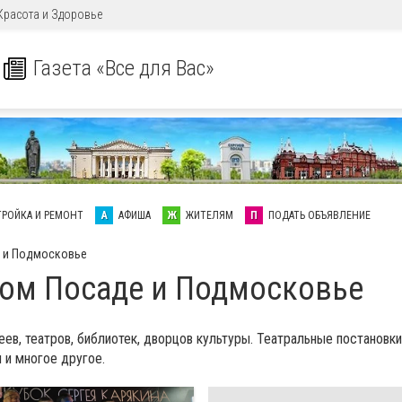
Красота и Здоровье
Газета «Все для Вас»
ТРОЙКА И РЕМОНТ
А
АФИША
Ж
ЖИТЕЛЯМ
П
ПОДАТЬ ОБЪЯВЛЕНИЕ
е и Подмосковье
вом Посаде и Подмосковье
ев, театров, библиотек, дворцов культуры. Театральные постановки
 и многое другое.