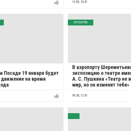
12:00,
23.01
КУЛЬТУРА
В аэропорту Шереметьев
м Посаде 19 января будет
экспозицию о театре име
 движение на время
А. С. Пушкина «Театр не 
хода
мир, но он изменит тебя»
09:28,
12.01