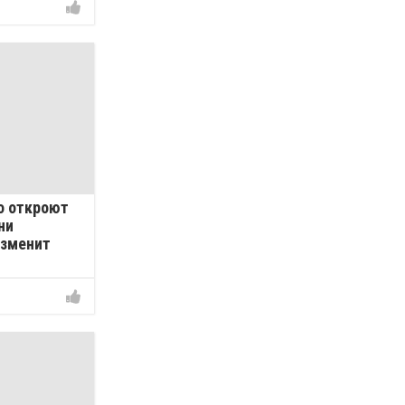
о откроют
ни
изменит