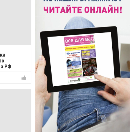
ика
по
та РФ