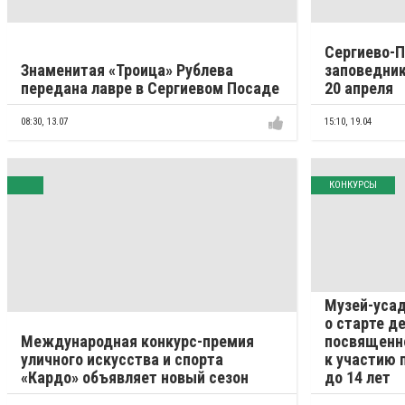
Сергиево-
Знаменитая «Троица» Рублева
заповедник
передана лавре в Сергиевом Посаде
20 апреля
08:30,
13.07
15:10,
19.04
КОНКУРСЫ
Музей-усад
о старте д
Международная конкурс-премия
посвященно
уличного искусства и спорта
к участию 
«Кардо» объявляет новый сезон
до 14 лет