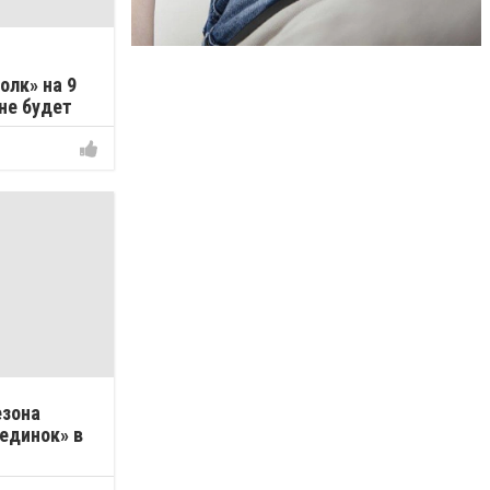
олк» на 9
 не будет
езона
единок» в