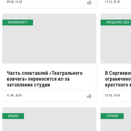
09:20,
15.02
17:12,
31.01
ВНИМАНИЕ!!!
КРЕЩЕНИЕ-2023
Часть спектаклей «Театрального
В Сергиево
ковчега» переносится из-за
ограничено
затопления студии
крестного 
11:04,
20.01
15:10,
16.01
АКЦИИ
ТУРИЗМ