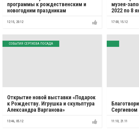
программы к рождественским и
музея-запо
новогодним праздникам
2022 по 8 я
12:15,
20.12
17:00,
15.12
СОБЫТИЯ СЕРГИЕВА ПОСАДА
Открытие новой выставки «Подарок
к Рождеству. Игрушка и скульптура
Благотвори
Александра Варганова»
Сергиевом 
13:46,
05.12
11:10,
21.11