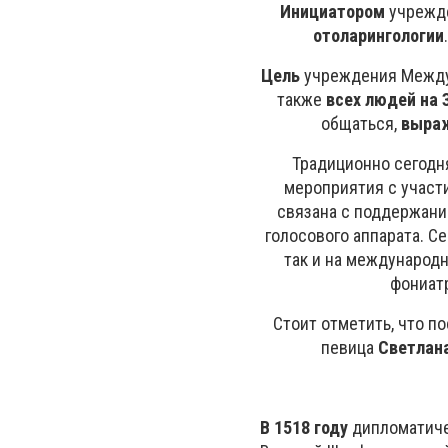
Инициатором
учрежде
отоларингологии
Цель
учреждения Между
также
всех людей на 
общаться,
выраж
Традиционно сегодн
мероприятия с участ
связана с поддержани
голосового аппарата. С
так и на международ
фониатр
Стоит отметить, что п
певица
Светлан
В 1518 году
дипломатиче