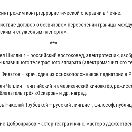
снят режим контртеррористической операции в Чечне.
ействие договор о безвизовом пересечении границы между
ским и служебным паспортам.
***
ел Шиллинг – российский востоковед, электротехник, изоб
 клавишного телеграфного аппарата (электромагнитного те
 Филатов – врач, один из основоположников педиатрии в Р
ли Чаплин – английский и американский киноактёр, режиссё
бладатель трёх «Оскаров» и др. наград.
зь Николай Трубецкой – русский лингвист, философ, публиц
ис Добронравов – актёр театра и кино, мастер художествен