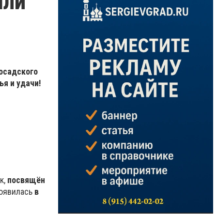
шли
осадского
ья и удачи!
к,
посвящён
появилась
в