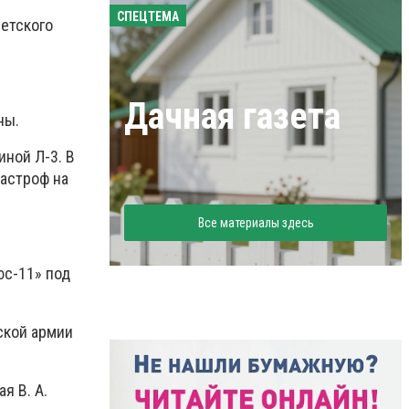
СПЕЦТЕМА
етского
Дачная газета
ны.
ной Л-3. В
тастроф на
Все материалы здесь
юс-11» под
ской армии
я В. А.