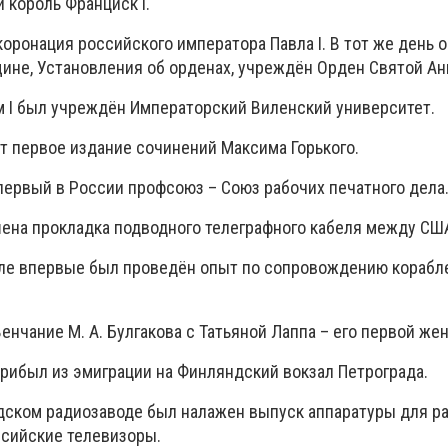
й король Франциск I.
оронация российского императора Павла I. В тот же день
щине, Установления об орденах, учреждён Орден Святой Ан
 I был учреждён Императорский Виленский университет.
т первое издание сочинений Максима Горького.
ервый в России профсоюз – Союз рабочих печатного дела
ена прокладка подводного телеграфного кабеля между США
ле впервые был проведён опыт по сопровождению корабл
нчание М. А. Булгакова с Татьяной Лаппа – его первой жен
прибыл из эмиграции на Финляндский вокзал Петрограда.
дском радиозаводе был налажен выпуск аппаратуры для р
сийские телевизоры.