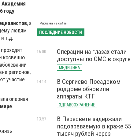
 Академия
6 году
.
пециалистов
, а
Реклама на сайте
щему людям
ПОСЛЕДНИЕ НОВОСТИ
и т.д.
 проходят
Операции на глазах стали
16:00
и косвенно
доступны по ОМС в округе
заболеваний
МЕДИЦИНА
вне регионов,
ют участие
В Сергиево-Посадском
14:14
роддоме обновили
аппараты КТГ
ала оперная
ЗДРАВООХРАНЕНИЕ
 мире
.
В Пересвете задержали
13:57
подозреваемую в краже 55
князь
тысяч рублей через