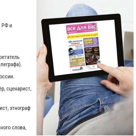
 РФ и
ретатель
леграфа).
оссии.
р, сценарист,
ист, этнограф
ного слова,