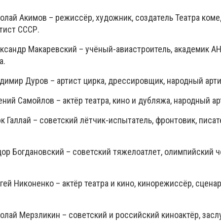
олай Акимов – режиссёр, художник, создатель Театра коме
тист СССР.
ксандр Макаревский – учёный-авиастроитель, академик АН
а.
димир Дуров – артист цирка, дрессировщик, народный арти
ний Самойлов – актёр театра, кино и дубляжа, народный ар
 Галлай – советский лётчик-испытатель, фронтовик, писате
ор Богдановский – советский тяжелоатлет, олимпийский 
ей Никоненко – актёр театра и кино, кинорежиссёр, сценар
олай Мерзликин – советский и российский киноактёр, зас