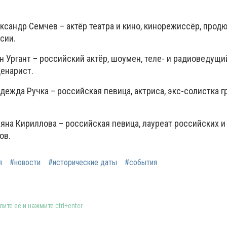
ксандр Семчев – актёр театра и кино, кинорежиссёр, продю
сии.
 Ургант – российский актёр, шоумен, теле- и радиоведущий
ценарист.
дежда Ручка – российская певица, актриса, экс-солистка 
яна Кириллова – российская певица, лауреат российских и
ов.
я
#новости
#исторические даты
#события
ите её и нажмите ctrl+enter