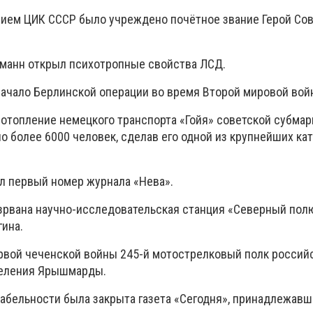
ием ЦИК СССР было учреждено почётное звание Герой Сов
манн открыл психотропные свойства ЛСД.
ачало Берлинской операции во время Второй мировой вой
топление немецкого транспорта «Гойя» советской субмари
 более 6000 человек, сделав его одной из крупнейших ка
л первый номер журнала «Нева».
зрвана научно-исследовательская станция «Северный пол
гина.
рвой чеченской войны 245-й мотострелковый полк россий
 селения Ярышмарды.
абельности была закрыта газета «Сегодня», принадлежавша