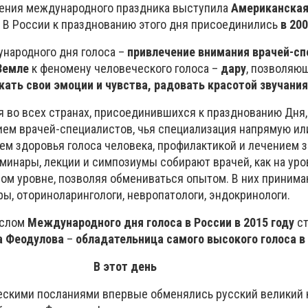
ния международного праздника выступила
Американская
. В России к празднованию этого дня присоединились
в 200
народного дня голоса –
привлечение внимания врачей-с
Земле
к феномену человеческого голоса –
дару
, позволяю
ать свои эмоции и чувства, радовать красотой звучания
я во всех странах, присоединившихся к празднованию Дня,
ием врачей-специалистов, чья специализация напрямую ил
ем здоровья голоса человека, профилактикой и лечением 
еминары, лекции и симпозиумы собирают врачей, как на уро
ном уровне, позволяя обмениваться опытом. В них принима
ы, оториноларингологи, невропатологи, эндокринологи.
ослом
Международного дня голоса в России в 2015 году
ст
а Феодулова
–
обладательница самого высокого голоса в
В этот день
скими посланиями впервые обменялись русский великий 