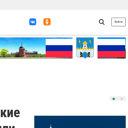
Войти
акие