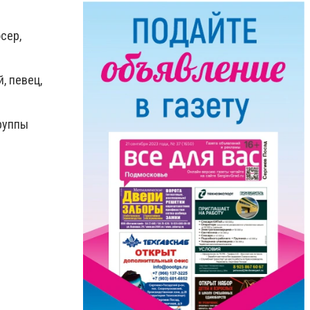
сер,
, певец,
группы