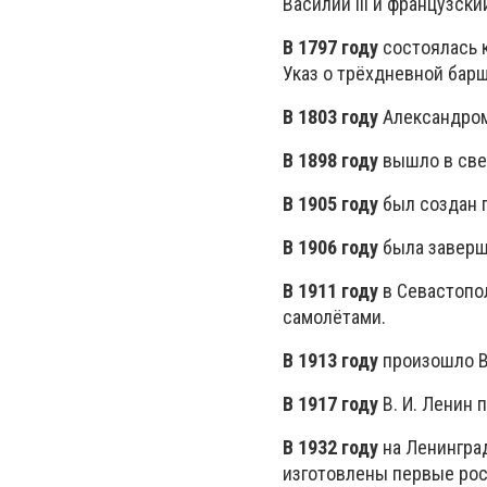
Василий III и французски
В 1797 году
состоялась к
Указ о трёхдневной бар
В 1803 году
Александром
В 1898 году
вышло в све
В 1905 году
был создан п
В 1906 году
была заверш
В 1911 году
в Севастопо
самолётами.
В 1913 году
произошло Ве
В 1917 году
В. И. Ленин 
В 1932 году
на Ленингра
изготовлены первые рос