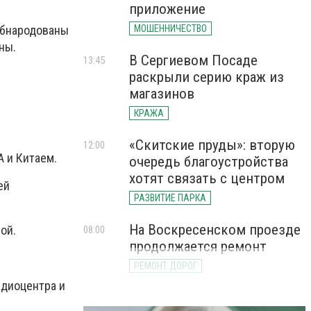
приложение
 обнародованы
МОШЕННИЧЕСТВО
ны.
В Сергиевом Посаде
13:45
раскрыли серию краж из
магазинов
КРАЖА
.
«Скитские пруды»: вторую
12:00
 и Китаем.
очередь благоустройства
хотят связать с центром
ей
РАЗВИТИЕ ПАРКА
На Воскресенском проезде
ой.
08:00
продолжается ремонт
РЕМОНТ ДОРОГ
адиоцентра и