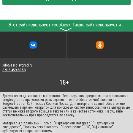
Этот сайт использует «cookies». Также сайт использует интернет-сервис для сбора технических данных касательно посетителей с целью получения маркетинговой и статистической информации. Условия обработки данных посетителей сайта см.
〉
info@sergievgrad.ru
8-915-459-58-58
Допускается цитирование материалов без получения предварительного согласия
sergievgrad.ru при условии размещения в тексте обязательной ссылки на
SergievGrad.ru - Сайт города Сергиев Посад. Для интернет-изданий обязательно
размещение прямой, открытой для поисковых систем гиперссылки на цитируемые
статьи не ниже второго абзаца в тексте или в качестве источника. Нарушение
исключительных прав преследуется по закону.
Материалы с плашками "Промо", "Партнерский материал", "Партнерский
спецпроект", "Политические новости", "Пресс-релиз", "PR", "Официально"
публикуются на правах рекламы.