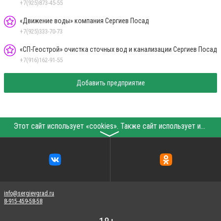
+7(925)873-45-55
«Движение воды» компания Сергиев Посад
+7(925)333-70-73
«СП-Геострой» очистка сточных вод и канализации Сергиев Посад
+7(916)162-91-55
Добавить предприятие
Этот сайт использует «cookies». Также сайт использует интернет-сервис для сбора технических данных касательно посетителей с целью получения маркетинговой и статистической информации. Условия обработки данных посетителей сайта см.
〉
info@sergievgrad.ru
8-915-459-58-58