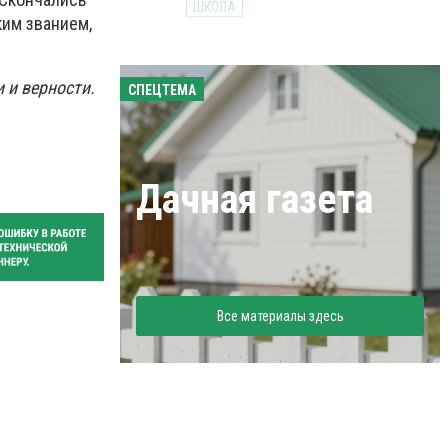
ШКОЛА
ким званием,
 и верности.
СПЕЦТЕМА
Дачная газета
Все материалы здесь