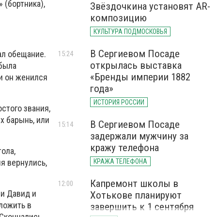
 (бортника),
Звёздочкина установят AR-
композицию
КУЛЬТУРА ПОДМОСКОВЬЯ
В Сергиевом Посаде
ал обещание.
15:24
открылась выставка
 была
«Бренды империи 1882
и он женился
года»
ИСТОРИЯ РОССИИ
стого звания,
х барынь, или
В Сергиевом Посаде
15:14
задержали мужчину за
кражу телефона
ола,
ня вернулись,
КРАЖА ТЕЛЕФОНА
Капремонт школы в
12:00
и Давид и
Хотькове планируют
оложить в
завершить к 1 сентября
 Скончались