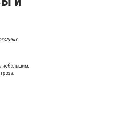
зы и
огодных
ь небольшим,
гроза.