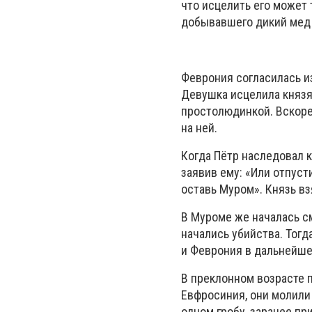
что исцелить его может 
добывавшего дикий мед 
Феврония согласилась из
Девушка исцелила князя,
простолюдинкой. Вскоре
на ней.
Когда Пётр наследовал к
заявив ему: «Или отпус
оставь Муром». Князь вз
В Муроме же началась с
начались убийства. Тогд
и Феврония в дальнейше
В преклонном возрасте 
Евфросиния, они молили 
одном гробу, заранее пр