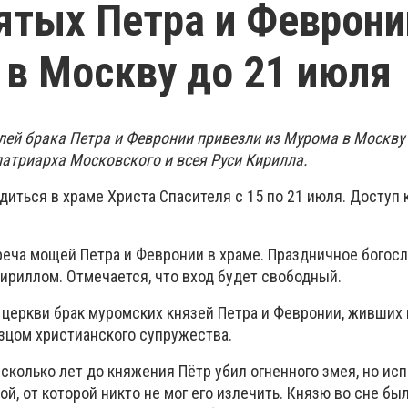
тых Петра и Феврони
 в Москву до 21 июля
ей брака Петра и Февронии привезли из Мурома в Москву
патриарха Московского и всея Руси Кирилла.
иться в храме Христа Спасителя с 15 по 21 июля. Доступ 
реча мощей Петра и Февронии в храме. Праздничное богос
ириллом. Отмечается, что вход будет свободный.
церкви брак муромских князей Петра и Февронии, живших н
разцом христианского супружества.
есколько лет до княжения Пётр убил огненного змея, но исп
ой, от которой никто не мог его излечить. Князю во сне бы