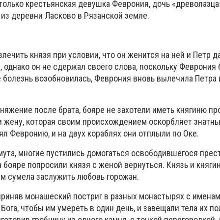
только крестьянская девушка Феврония, дочь «древолазца»
из деревни Ласково в Рязанской земле.
лечить князя при условии, что он женится на ней и Петр д
 однако он не сдержал своего слова, поскольку Феврония
 болезнь возобновилась, Феврония вновь вылечила Петра 
няжение после брата, бояре не захотели иметь княгиню про
ти жену, которая своим происхождением оскорбляет знатны
ял Февронию, и на двух кораблях они отплыли по Оке.
мута, многие пустились домогаться освободившегося прест
а бояре попросили князя с женой вернуться. Князь и княги
м сумела заслужить любовь горожан.
приняв монашеский постриг в разных монастырях с именам
Бога, чтобы им умереть в один день, и завещали тела их п
иготовив гробницу из одного камня, с тонкой перегородкой.