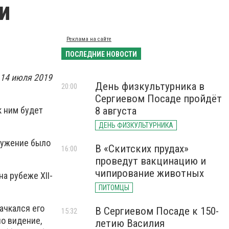
и
Реклама на сайте
ПОСЛЕДНИЕ НОВОСТИ
 14 июля 2019
День физкультурника в
20:00
Сергиевом Посаде пройдёт
к ним будет
8 августа
ДЕНЬ ФИЗКУЛЬТУРНИКА
лужение было
В «Скитских прудах»
16:00
проведут вакцинацию и
чипирование животных
а рубеже XII-
ПИТОМЦЫ
ачкался его
В Сергиевом Посаде к 150-
15:32
ло видение,
летию Василия