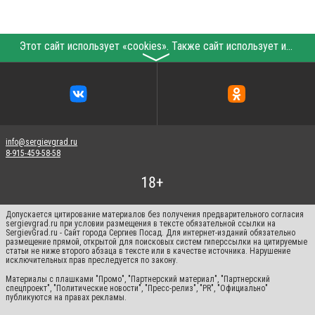
Этот сайт использует «cookies». Также сайт использует интернет-сервис для сбора технических данных касательно посетителей с целью получения маркетинговой и статистической информации. Условия обработки данных посетителей сайта см.
〉
info@sergievgrad.ru
8-915-459-58-58
Допускается цитирование материалов без получения предварительного согласия
sergievgrad.ru при условии размещения в тексте обязательной ссылки на
SergievGrad.ru - Сайт города Сергиев Посад. Для интернет-изданий обязательно
размещение прямой, открытой для поисковых систем гиперссылки на цитируемые
статьи не ниже второго абзаца в тексте или в качестве источника. Нарушение
исключительных прав преследуется по закону.
Материалы с плашками "Промо", "Партнерский материал", "Партнерский
спецпроект", "Политические новости", "Пресс-релиз", "PR", "Официально"
публикуются на правах рекламы.