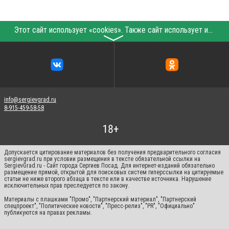
Этот сайт использует «cookies». Также сайт использует интернет-сервис для сбора технических данных касательно посетителей с целью получения маркетинговой и статистической информации. Условия обработки данных посетителей сайта см.
〉
info@sergievgrad.ru
8-915-459-58-58
Допускается цитирование материалов без получения предварительного согласия
sergievgrad.ru при условии размещения в тексте обязательной ссылки на
SergievGrad.ru - Сайт города Сергиев Посад. Для интернет-изданий обязательно
размещение прямой, открытой для поисковых систем гиперссылки на цитируемые
статьи не ниже второго абзаца в тексте или в качестве источника. Нарушение
исключительных прав преследуется по закону.
Материалы с плашками "Промо", "Партнерский материал", "Партнерский
спецпроект", "Политические новости", "Пресс-релиз", "PR", "Официально"
публикуются на правах рекламы.