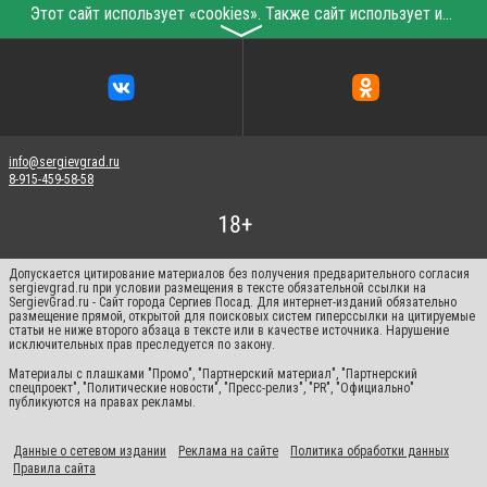
Этот сайт использует «cookies». Также сайт использует интернет-сервис для сбора технических данных касательно посетителей с целью получения маркетинговой и статистической информации. Условия обработки данных посетителей сайта см.
〉
info@sergievgrad.ru
8-915-459-58-58
Допускается цитирование материалов без получения предварительного согласия
sergievgrad.ru при условии размещения в тексте обязательной ссылки на
SergievGrad.ru - Сайт города Сергиев Посад. Для интернет-изданий обязательно
размещение прямой, открытой для поисковых систем гиперссылки на цитируемые
статьи не ниже второго абзаца в тексте или в качестве источника. Нарушение
исключительных прав преследуется по закону.
Материалы с плашками "Промо", "Партнерский материал", "Партнерский
спецпроект", "Политические новости", "Пресс-релиз", "PR", "Официально"
публикуются на правах рекламы.
Данные о сетевом издании
Реклама на сайте
Политика обработки данных
Правила сайта