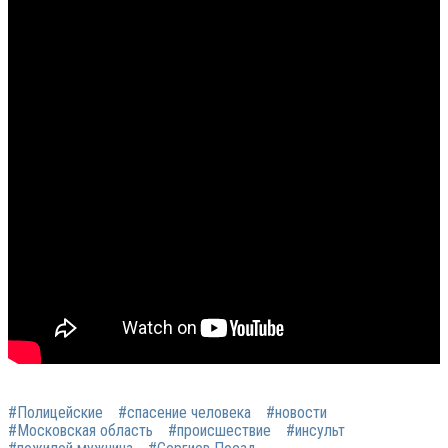
#Полицейские
#спасение человека
#новости
#Московская область
#происшествие
#инсульт