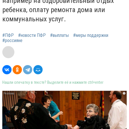
например на оздоровительный отдых
ребенка, оплату ремонта дома или
коммунальных услуг.
#ПФР
#новости ПФР
#выплаты
#меры поддержки
#россияне
Нашли опечатку в тексте? Выделите её и нажмите ctrl+enter
i