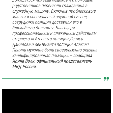
родственников перенесли гражданина в
служебную машину. Включив проблесковые
маячки и специальный звуковой сигнал,
сотрудники полиции доставили его в
ближайшую больницу. Благодаря
профессиональным и слаженным действиям
старшего лейтенанта полиции Дениса
Данилова и лейтенанта полиции Алексея
Панина мужчине была своевременно оказана
квалифицированная помощь», –
сообщила
Ирина Волк, официальный представитель
МВД России.