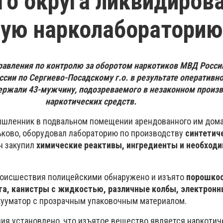
го округа ликвидиров
ную нарколабораторию
равления по контролю за оборотом наркотиков МВД Росси
сии по Сергиево-Посадскому г.о. в результате оператив
ержали 43-мужчину, подозреваемого в незаконном произ
наркотических средств.
ышленник в подвальном помещении арендованного им дома
тьково, оборудовал лабораторию по производству
синтетич
он закупил
химические реактивы, ингредиенты и необход
роисшествия полицейскими обнаружено и изъято
порошко
та, канистры с жидкостью, различные колбы, электронн
кууматор с прозрачным упаковочным материалом.
ния установлено, что изъятое вещество является наркоти