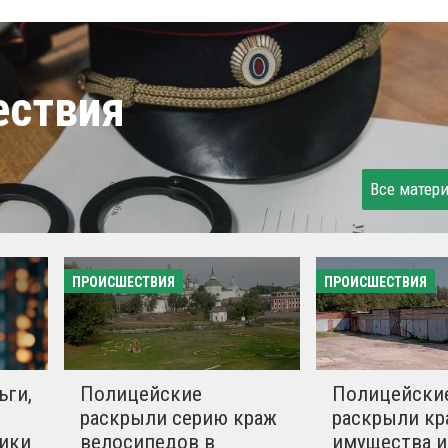
ествия
Все матер
ПРОИСШЕСТВИЯ
ПРОИСШЕСТВИЯ
ьги,
Полицейские
Полицейски
раскрыли серию краж
раскрыли кр
ики
велосипедов в
имущества и