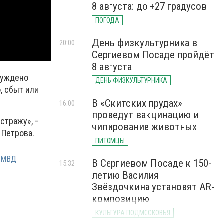
8 августа: до +27 градусов
ПОГОДА
День физкультурника в
20:00
Сергиевом Посаде пройдёт
8 августа
буждено
ДЕНЬ ФИЗКУЛЬТУРНИКА
, сбыт или
В «Скитских прудах»
16:00
проведут вакцинацию и
стражу», –
чипирование животных
 Петрова.
ПИТОМЦЫ
УМВД
В Сергиевом Посаде к 150-
15:32
летию Василия
Звёздочкина установят AR-
композицию
КУЛЬТУРА ПОДМОСКОВЬЯ