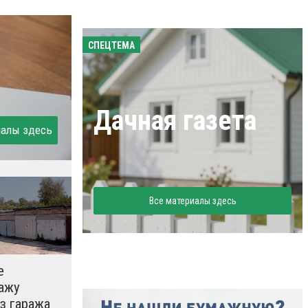
СПЕЦТЕМА
Дачная газета
иалы здесь
Все материалы здесь
е
ажу
з гаража