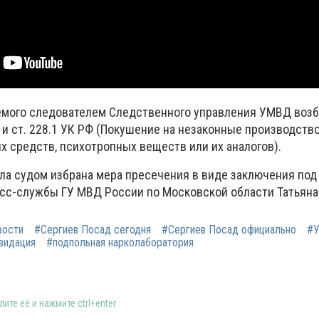
емого следователем Следственного управления УМВД воз
0 и ст. 228.1 УК РФ (Покушение на незаконные производство
х средств, психотропных веществ или их аналогов).
ла судом избрана мера пресечения в виде заключения под 
сс-службы ГУ МВД России по Московской области Татьяна
вости
#Сергиев Посад сегодня
#Сергиев Посад официально
#
видация
#подпольная нарколаборатория
ите её и нажмите ctrl+enter