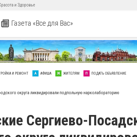
Красота и Здоровье
Газета «Все для Вас»
ТРОЙКА И РЕМОНТ
А
АФИША
Ж
ЖИТЕЛЯМ
П
ПОДАТЬ ОБЪЯВЛЕНИЕ
родского округа ликвидировали подпольную нарколабораторию
кие Сергиево-Посадс