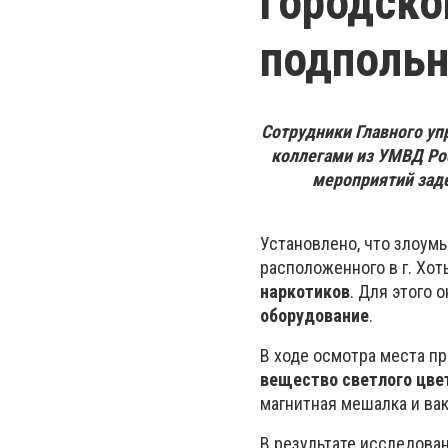
городско
подполь
Сотрудники Главного уп
коллегами из УМВД Рос
мероприятий зад
Установлено, что злоум
расположенного в г. Хо
наркотиков
. Для этого 
оборудование
.
В ходе осмотра места п
вещество светлого цве
магнитная мешалка и ва
В результате исследова