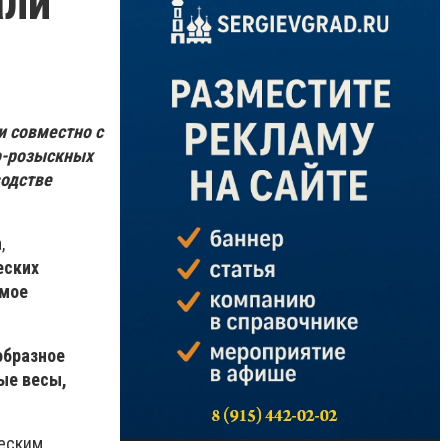
али
и совместно с
но-розыскных
водстве
,
еских
имое
образное
ые весы,
ческим