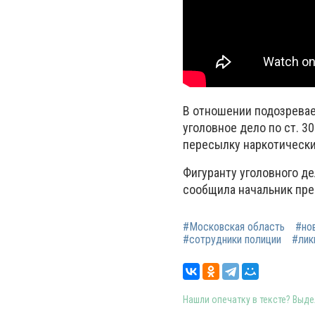
В отношении подозрева
уголовное дело по ст. 3
пересылку наркотически
Фигуранту уголовного де
сообщила начальник пре
#Московская область
#но
#сотрудники полиции
#лик
Нашли опечатку в тексте? Выдел