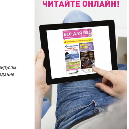
вирусом
едание