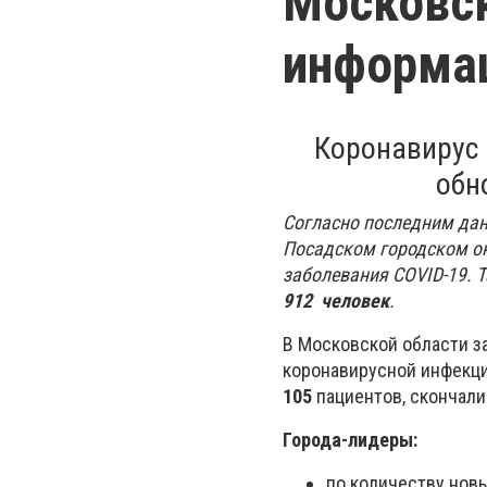
Московск
информац
Коронавирус 
обн
Согласно последним дан
Посадском городском о
заболевания COVID-19. 
912
человек
.
В Московской области з
коронавирусной инфекци
105
пациентов, скончали
Города-лидеры:
по количеству новы