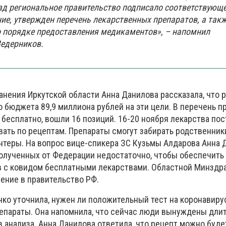
д региональное правительство подписало соответствующ
ие, утвержден перечень лекарственных препаратов, а так
 порядке предоставления медикаментов», – напомнил
Ведерников.
анения Иркутской области Анна Данилова рассказала, что 
 бюджета 89,9 миллиона рублей на эти цели. В перечень п
бесплатно, вошли 16 позиций. 16-20 ноября лекарства пос
авать по рецептам. Препараты смогут забирать родственник
нтеры. На вопрос вице-спикера ЗС Кузьмы Алдарова Анна 
 полученных от Федерации недостаточно, чтобы обеспечить
 с ковидом бесплатными лекарствами. Областной Минздр
ние в правительство РФ.
нко уточнила, нужен ли положительный тест на коронавиру
епараты. Она напомнила, что сейчас люди вынуждены дли
 анализа. Анна Данилова ответила, что рецепт можно буде