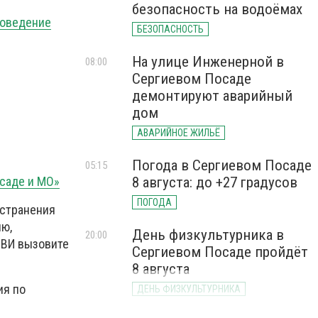
безопасность на водоёмах
роведение
БЕЗОПАСНОСТЬ
На улице Инженерной в
08:00
Сергиевом Посаде
демонтируют аварийный
дом
АВАРИЙНОЕ ЖИЛЬЁ
Погода в Сергиевом Посаде
05:15
саде и МО»
8 августа: до +27 градусов
ПОГОДА
остранения
ию,
День физкультурника в
20:00
РВИ вызовите
Сергиевом Посаде пройдёт
8 августа
ия по
ДЕНЬ ФИЗКУЛЬТУРНИКА