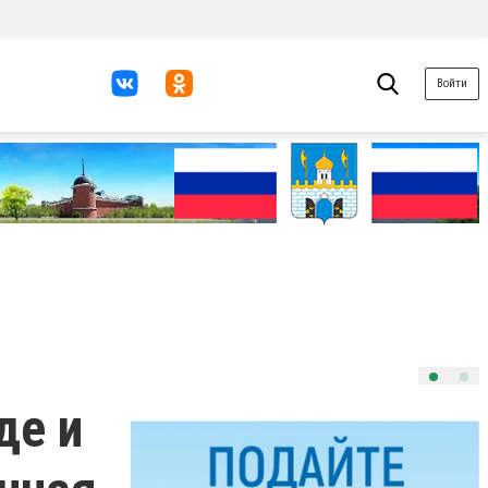
Войти
де и