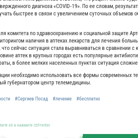
вержденного диагноза «COVID-19». По ее словам, результа
учать быстрее в связи с увеличением суточных объемов о
ля комитета по здравоохранению и социальной защите Арт
иторингом наличия в аптеках лекарств для лечения больн
 что сейчас ситуация стала выравниваться в сравнении с 
овине аптек в крупных городах есть популярные антибиоти
аты, в более мелких населенных пунктах ситуация сложне
ации необходимо использовать все формы современных те
ый губернатором центр телемедицины.
вости
#Сергиев Посад
#лечение
#бесплатно
ите её и нажмите ctrl+enter