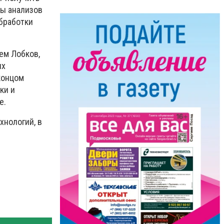
ты анализов
бработки
ем Лобков,
ых
концом
ки и
е.
хнологий, в