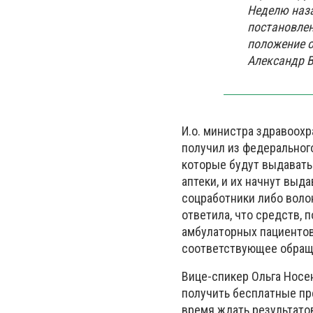
Неделю наза
постановлен
положение о
Александр 
И.о. министра здравоохр
получил из федерального
которые будут выдавать 
аптеки, и их начнут выд
соцработники либо воло
ответила, что средств,
амбулаторных пациентов
соответствующее обраще
Вице-спикер Ольга Носе
получить бесплатные пр
время ждать результатов