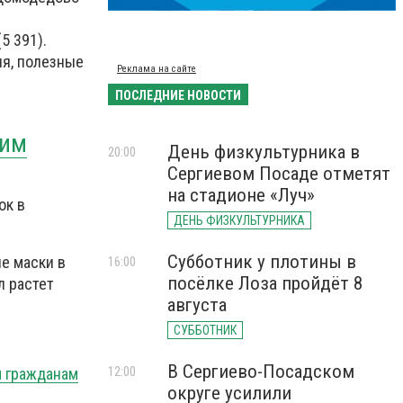
5 391).
ия, полезные
Реклама на сайте
ПОСЛЕДНИЕ НОВОСТИ
ким
День физкультурника в
20:00
Сергиевом Посаде отметят
на стадионе «Луч»
ок в
ДЕНЬ ФИЗКУЛЬТУРНИКА
Субботник у плотины в
е маски в
16:00
посёлке Лоза пройдёт 8
л растет
августа
СУББОТНИК
В Сергиево-Посадском
12:00
м гражданам
округе усилили