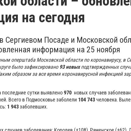
ой области – обновле
ия на сегодня
в Сергиевом Посаде и Московской обл
овленная информация на 25 ноября
ным оперштаба Московской области по коронавирусу, в Се
круге было зафиксировано
93 новых
подтвержденных случ
Таким образом за все время коронавирусной инфекцией за
а последние сутки выявлено
970
новых случаев заболева
ей. Всего в Подмосковье заболели
104 743
человека. Выл
сь:
1 943
заболевших.
х случаев заболевания: Королев (+108), Раменское (+62),