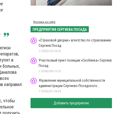
ее
же
Реклама на сайте
ПРЕДПРИЯТИЯ СЕРГИЕВА ПОСАДА
«Страховой дворик» агентство по страхованию
Сергиев Посад
регион
+7(903)105-54-26
репаратов,
тупят в
Участковый пункт полиции «Скобянка» Сергиев
и больных,
Посад
+7(496)549-13-55
Данилова
 всех
Управление муниципальной собственности
ав направил
администрации Сергиево-Посадского
городского округа
+7(496)551-38-34
с, чтобы
Добавить предприятие
тельное
т получить