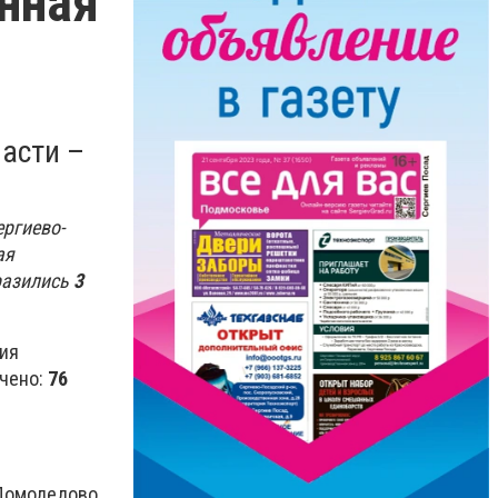
нная
асти –
ргиево-
ая
разились
3
ния
ечено:
76
 Домодедово