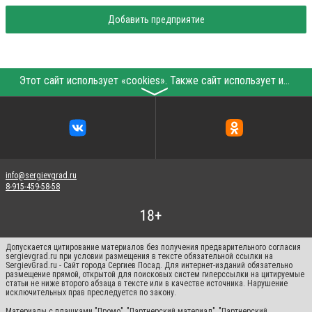
Добавить предприятие
Этот сайт использует «cookies». Также сайт использует интернет-сервис для сбора технических данных касательно посетителей с целью получения маркетинговой и статистической информации. Условия обработки данных посетителей сайта см.
〉
info@sergievgrad.ru
8-915-459-58-58
Допускается цитирование материалов без получения предварительного согласия
sergievgrad.ru при условии размещения в тексте обязательной ссылки на
SergievGrad.ru - Сайт города Сергиев Посад. Для интернет-изданий обязательно
размещение прямой, открытой для поисковых систем гиперссылки на цитируемые
статьи не ниже второго абзаца в тексте или в качестве источника. Нарушение
исключительных прав преследуется по закону.
Материалы с плашками "Промо", "Партнерский материал", "Партнерский