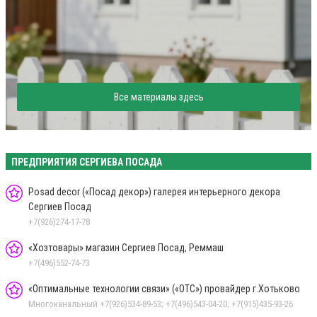
Все материалы здесь
ПРЕДПРИЯТИЯ СЕРГИЕВА ПОСАДА
Posad decor («Посад декор») галерея интерьерного декора
Сергиев Посад
+7(926)274-17-78
«Хозтовары» магазин Сергиев Посад, Реммаш
+7(496)552-74-73
«Оптимальные технологии связи» («ОТС») провайдер г.Хотьково
Многоканальный +7(926)534-89-53; +7(496)543-04-20; +7(915)435-93-26